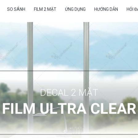
SO SÁNH
FILM 2 MẶT
ỨNG DỤNG
HƯỚNG DẪN
HỎI 