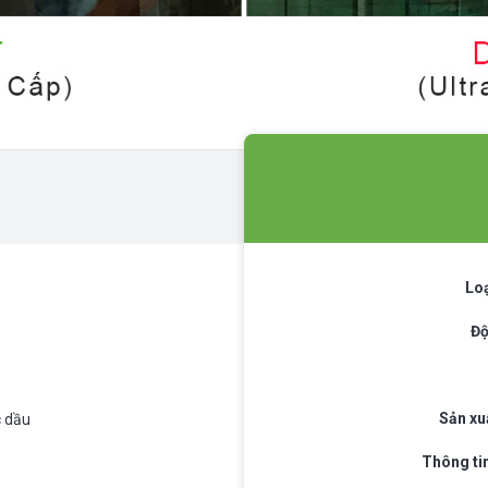
Loạ
Độ
Sản xuấ
 dầu
Thông tin