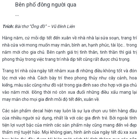
Bên phố đông người qua
…
Trích:
Bài thơ “Ông đồ” – Vũ Đình Liên
Hằng năm, cứ mỗi dịp tết đến xuân về nhà nhà lại sửa soạn, trang trí
nhà cửa với mong muốn may mắn, bình an, hạnh phúc, tài lộc… trong
năm mới cho gia chủ.
Bên cạnh giá trị tình thân, tinh thần thì giá trị
phong thủy trong việc trang trí nhà dịp tết cũng rất được chú trọng.
Trang trí nhà cửa ngày tết
nhằm xua đi những điều không tốt và đón
lộc mới vào nhà. Cách bày trí theo phong thủy như cây cảnh, hoa
kiểng, màu sắc cũng như đồ vật trong gia đình sao cho hợp với gia chủ
vào năm mới.
Đồng thời nó còn xua đuổi những điều xấu mang lại
may mắn cho mọi gia đình mỗi độ tết đến, xuân về.
Các sản phẩm decal hiện nay luôn là sự lựa chọn ưu tiên hàng đầu
của nhiều người sử dụng, nhất là với các gia đình trẻ. Bởi ngoài tính
tiện lợi vượt bậc của mình các sản phẩm này cũng mang đến vẻ đẹp
thẩm mỹ tuyệt hảo. Mọi không gian, hình ảnh của ngày tết dù xa xưa