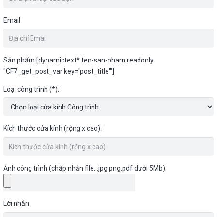
Email
Sản phẩm:[dynamictext* ten-san-pham readonly
"CF7_get_post_var key='post_title'"]
Loại công trình (*):
Kích thước cửa kính (rộng x cao):
Ảnh công trình (chấp nhận file: .jpg.png.pdf dưới 5Mb):
Lời nhắn: