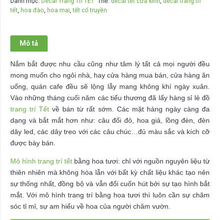
Danh mục:
Decal Trang Trí TẾT
Thẻ:
decal tết cửa kính
,
decal trang trí
tết
tết
,
hoa đào
,
hoa mai
,
tết cổ truyền
DT-
D18L
số
Mô tả
lượng
Nắm bắt được nhu cầu cũng như tâm lý tất cả mọi người đều
mong muốn cho ngôi nhà, hay cửa hàng mua bán, cửa hàng ăn
uống, quán cafe đều sẽ lộng lẫy mang không khí ngày xuân.
Vào những tháng cuối năm các tiểu thương đã lấy hàng sỉ lẻ đồ
trang trí Tết
về bán từ rất sớm. Các mặt hàng ngày càng đa
dạng và bắt mắt hơn như: câu đối đỏ, hoa giả, lồng đèn, đèn
dây led, các dây treo với các câu chúc…đủ màu sắc và kích cỡ
được bày bán.
Mô hình trang trí tết
bằng hoa tươi: chỉ với nguồn nguyên liệu từ
thiên nhiên mà không hòa lẫn với bất kỳ chất liệu khác tạo nên
sự thống nhất, đồng bộ và vẫn đổi cuốn hút bởi sự tạo hình bắt
mắt. Với mô hình trang trí bằng hoa tươi thì luôn cần sự chăm
sóc tỉ mỉ, sự am hiểu về hoa của người chăm vườn.