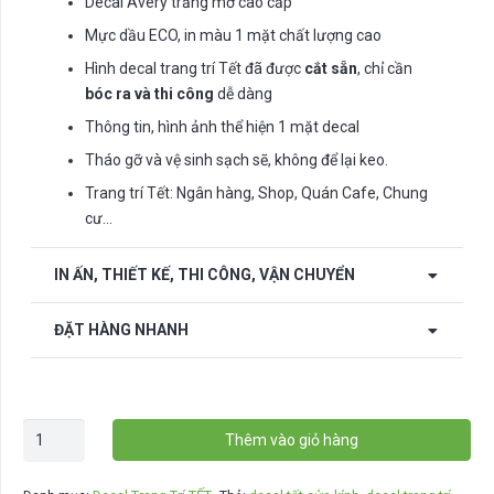
Decal Avery trắng mờ cao cấp
Mực dầu ECO, in màu 1 mặt chất lượng cao
Hình decal trang trí Tết đã được
cắt sẵn
, chỉ cần
bóc ra và thi công
dễ dàng
Thông tin, hình ảnh thể hiện 1 mặt decal
Tháo gỡ và vệ sinh sạch sẽ, không để lại keo.
Trang trí Tết: Ngân hàng, Shop, Quán Cafe, Chung
cư…
IN ẤN, THIẾT KẾ, THI CÔNG, VẬN CHUYỂN
ĐẶT HÀNG NHANH
Decal
Thêm vào giỏ hàng
trang
trí