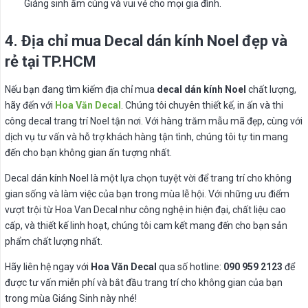
Giáng sinh ấm cúng và vui vẻ cho mọi gia đình.
4. Địa chỉ mua Decal dán kính Noel đẹp và
rẻ tại TP.HCM
Nếu bạn đang tìm kiếm địa chỉ mua
decal dán kính Noel
chất lượng,
hãy đến với
Hoa Văn Decal
. Chúng tôi chuyên thiết kế, in ấn và thi
công decal trang trí Noel tận nơi. Với hàng trăm mẫu mã đẹp, cùng với
dịch vụ tư vấn và hỗ trợ khách hàng tận tình, chúng tôi tự tin mang
đến cho bạn không gian ấn tượng nhất.
Decal dán kính Noel là một lựa chọn tuyệt vời để trang trí cho không
gian sống và làm việc của bạn trong mùa lễ hội. Với những ưu điểm
vượt trội từ Hoa Van Decal như công nghệ in hiện đại, chất liệu cao
cấp, và thiết kế linh hoạt, chúng tôi cam kết mang đến cho bạn sản
phẩm chất lượng nhất.
Hãy liên hệ ngay với
Hoa Văn Decal
qua số hotline:
090 959 2123
để
được tư vấn miễn phí và bắt đầu trang trí cho không gian của bạn
trong mùa Giáng Sinh này nhé!