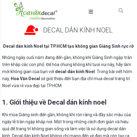
DECAL DÁN KÍNH NOEL
Decal dán kính Noel tại TP.HCM tạo không gian Giáng Sinh rực rỡ
Những ngày cuối năm đang đến gần, không khí Giáng Sinh ngập tràn
trên khắp các con phố. Để hòa chung không khí tươi vui này, hãy làm
mới không gian của bạn với
decal dán kính Noel
. Trong bài viết hôm
nay,
Hoa Văn Decal
sẽ giới thiệu đến bạn địa chỉ mua decal trang trí
Noel vừa rẻ vừa đẹp tại TP.HCM.
1. Giới thiệu về Decal dán kính noel
Khi mùa Giáng sinh đến gần, không khí rộn ràng và đầy sắc màu của
ngày lễ tràn ngập khắp nơi. Một trong những cách đơn giản và hiệu
quả để trang trí không gian sống và làm việc là sử dụng decal dán
kính. Decal dán kính Noel không chỉ mang đến vẻ đẹp mà còn tạo ra