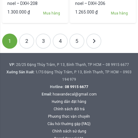
noel – DXH-208
noel – DXH-206
1.300.000
₫
1.265.000
₫
Mua hàng
Mua hàng
Phân
1
2
3
4
5
trang
bài
viết
VP:
20/25 Đặng Thùy Trâm, P. 13, Bình Thạnh, TP. HCM – 08 9915 6677
Xưởng Sản Xuất:
1/7S Đặng Thùy Trâm, P. 13, Bình Thạnh, TP. HCM – 0903
194 979
Hotline:
08 9915 6677
Email:
hoavandecal@gmail.com
Hướng dẫn đặt hàng
Chính sách đổi trả
Phương thức vận chuyển
Câu hỏi thường gặp (FAQ)
Chính sách sử dụng