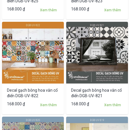
chọn
điển DGB-UV-825
điển DGB-UV-823
trên
Sản
168.000
₫
168.000
₫
Xem thêm
Xem thêm
trang
phẩm
sản
này
phẩm
có
nhiều
biến
thể.
Các
tùy
chọn
có
thể
được
Decal gạch bông hoa văn cổ
Decal gạch bông hoa văn cổ
chọn
điển DGB-UV-822
điển DGB-UV-821
trên
Sản
168.000
₫
168.000
₫
Xem thêm
Xem thêm
trang
phẩm
sản
này
phẩm
có
nhiều