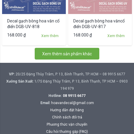
có
thể
được
Decal gạch bông hoa văn cổ
Decal gạch bông hoa văncổ
chọn
điển DGB-UV-818
điển DGB-UV-817
trên
Sản
168.000
₫
168.000
₫
Xem thêm
Xem thêm
trang
phẩm
sản
này
phẩm
Xem thêm sản phẩm khác
có
nhiều
biến
VP:
20/25 Đặng Thùy Trâm, P. 13, Bình Thạnh, TP. HCM – 08 9915 6677
thể.
Xưởng Sản Xuất:
1/7S Đặng Thùy Trâm, P. 13, Bình Thạnh, TP. HCM – 0903
Các
194 979
tùy
Hotline:
08 9915 6677
chọn
có
Email:
hoavandecal@gmail.com
thể
Hướng dẫn đặt hàng
được
Chính sách đổi trả
chọn
Phương thức vận chuyển
trên
Câu hỏi thường gặp (FAQ)