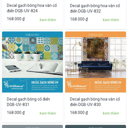
Decal gạch bông hoa văn cổ
Decal gạch bông hoa văn cổ
điển DGB-UV-824
điển DGB-UV-832
Sản
168.000
₫
168.000
₫
Xem thêm
Xem thêm
phẩm
này
có
nhiều
biến
thể.
Các
tùy
chọn
có
thể
được
Decal gạch bông cổ điển
Decal gạch bông hoa văn cổ
chọn
DGB-UV-831
điển DGB-UV-830
trên
Sản
168.000
₫
168.000
₫
Xem thêm
Xem thêm
trang
phẩm
sản
này