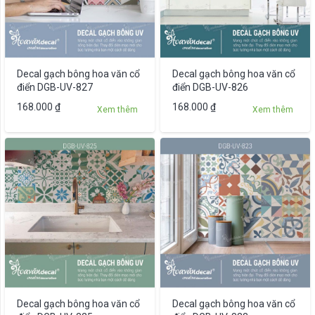
tùy
chọn
có
thể
được
Decal gạch bông hoa văn cổ
Decal gạch bông hoa văn cổ
chọn
điển DGB-UV-827
điển DGB-UV-826
trên
Sản
168.000
₫
168.000
₫
Xem thêm
Xem thêm
trang
phẩm
sản
này
phẩm
có
nhiều
biến
thể.
Các
tùy
chọn
có
thể
được
Decal gạch bông hoa văn cổ
Decal gạch bông hoa văn cổ