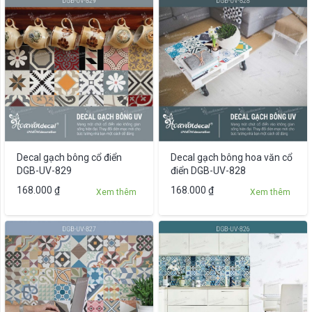
phẩm
có
nhiều
biến
thể.
Các
tùy
chọn
có
thể
được
Decal gạch bông cổ điển
Decal gạch bông hoa văn cổ
chọn
DGB-UV-829
điển DGB-UV-828
trên
Sản
168.000
₫
168.000
₫
Xem thêm
Xem thêm
trang
phẩm
sản
này
phẩm
có
nhiều
biến
thể.
Các