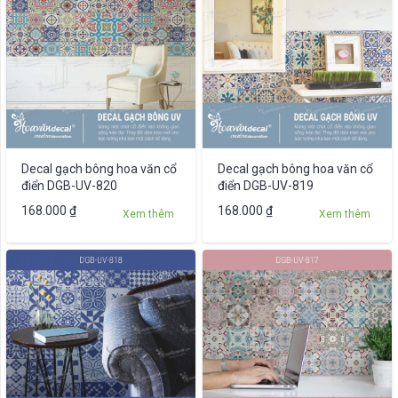
biến
thể.
Các
tùy
chọn
có
thể
được
Decal gạch bông hoa văn cổ
Decal gạch bông hoa văn cổ
chọn
điển DGB-UV-820
điển DGB-UV-819
trên
Sản
168.000
₫
168.000
₫
Xem thêm
Xem thêm
trang
phẩm
sản
này
phẩm
có
nhiều
biến
thể.
Các
tùy
chọn