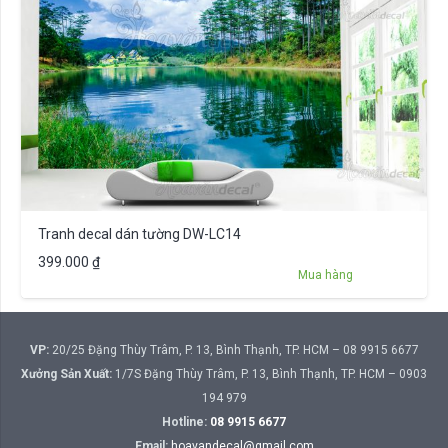
Tranh decal dán tường DW-LC14
399.000
₫
Mua hàng
VP:
20/25 Đặng Thùy Trâm, P. 13, Bình Thạnh, TP. HCM – 08 9915 6677
Xưởng Sản Xuất:
1/7S Đặng Thùy Trâm, P. 13, Bình Thạnh, TP. HCM – 0903
194 979
Hotline:
08 9915 6677
Email:
hoavandecal@gmail.com