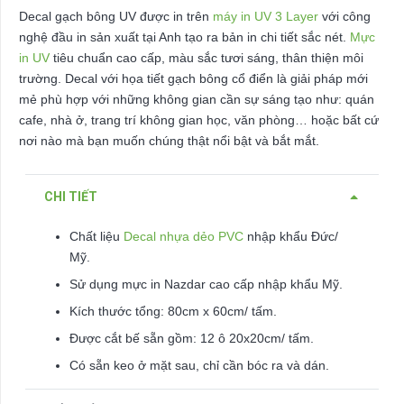
Decal gạch bông UV được in trên
máy in UV 3 Layer
với công
nghệ đầu in sản xuất tại Anh tạo ra bản in chi tiết sắc nét.
Mực
in UV
tiêu chuẩn cao cấp, màu sắc tươi sáng, thân thiện môi
trường. Decal với họa tiết gạch bông cổ điển là giải pháp mới
mẻ phù hợp với những không gian cần sự sáng tạo như: quán
cafe, nhà ở, trang trí không gian học, văn phòng… hoặc bất cứ
nơi nào mà bạn muốn chúng thật nổi bật và bắt mắt.
CHI TIẾT
Chất liệu
Decal nhựa dẻo PVC
nhập khẩu Đức/
Mỹ.
Sử dụng mực in Nazdar cao cấp nhập khẩu Mỹ.
Kích thước tổng: 80cm x 60cm/ tấm.
Được cắt bế sẵn gồm: 12 ô 20x20cm/ tấm.
Có sẵn keo ở mặt sau, chỉ cần bóc ra và dán.