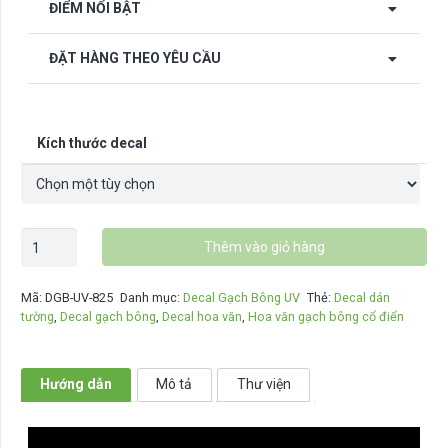
ĐIỂM NỔI BẬT
ĐẶT HÀNG THEO YÊU CẦU
Kích thước decal
Decal
Thêm vào giỏ hàng
gạch
bông
Mã:
DGB-UV-825
Danh mục:
Decal Gạch Bông UV
Thẻ:
Decal dán
hoa
tường
,
Decal gạch bông
,
Decal hoa văn
,
Hoa văn gạch bông cổ điển
văn
cổ
điển
Hướng dẫn
Mô tả
Thư viện
DGB-
UV-
825