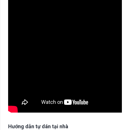
số
lượng
Hướng dẫn tự dán tại nhà