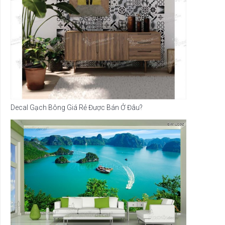
Decal Gạch Bông Giá Rẻ Được Bán Ở Đâu?