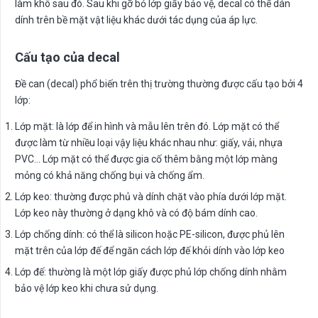
làm khô sau đó. Sau khi gỡ bỏ lớp giấy bảo vệ, decal có thể dán
dính trên bề mặt vật liệu khác dưới tác dụng của áp lực.
Cấu tạo của decal
Đề can (decal) phổ biến trên thị trường thường được cấu tạo bởi 4
lớp:
Lớp mặt: là lớp để in hình và mẫu lên trên đó. Lớp mặt có thể
được làm từ nhiều loại vậy liệu khác nhau như: giấy, vải, nhựa
PVC… Lớp mặt có thể được gia cố thêm bằng một lớp màng
mỏng có khả năng chống bụi và chống ẩm.
Lớp keo: thường được phủ và dính chặt vào phía dưới lớp mặt.
Lớp keo này thường ở dạng khô và có độ bám dính cao.
Lớp chống dính: có thể là silicon hoặc PE-silicon, được phủ lên
mặt trên của lớp đế để ngăn cách lớp đế khỏi dính vào lớp keo
Lớp đế: thường là một lớp giấy được phủ lớp chống dính nhằm
bảo vệ lớp keo khi chưa sử dụng.