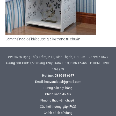
Làm thế nào để biết được giá kệ trang trí chuẩn
VP:
20/25 Đặng Thùy Trâm, P. 13, Bình Thạnh, TP. HCM – 08 9915 6677
Xưởng Sản Xuất:
1/7S Đặng Thùy Trâm, P. 13, Bình Thạnh, TP. HCM – 0903
194 979
Hotline:
08 9915 6677
Email:
hoavandecal@gmail.com
Hướng dẫn đặt hàng
Chính sách đổi trả
Phương thức vận chuyển
Câu hỏi thường gặp (FAQ)
Chính sách sử dụng