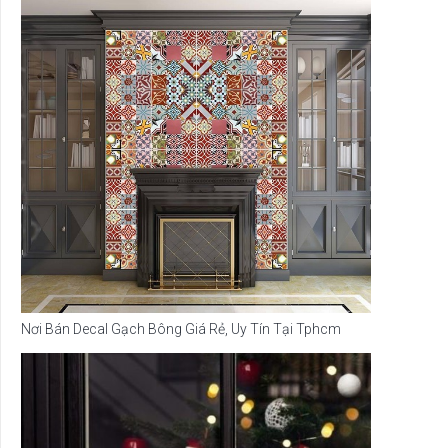
Nơi Bán Decal Gạch Bông Giá Rẻ, Uy Tín Tại Tphcm