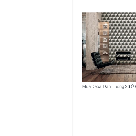
Mua Decal Dán Tường 3d Ở 