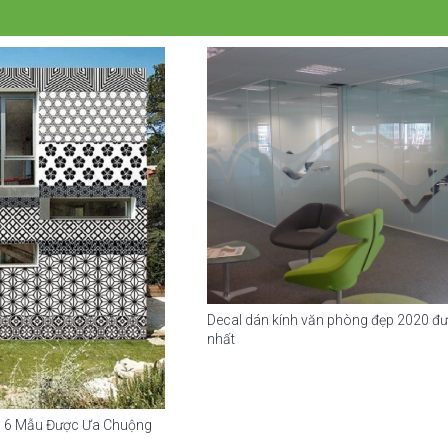
Decal dán kính văn phòng đẹp 2020 đư
nhất
i: 6 Mẫu Được Ưa Chuộng