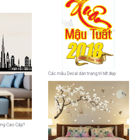
Các mẫu Decal dán trang trí tết đẹp
ờng Cao Cấp?