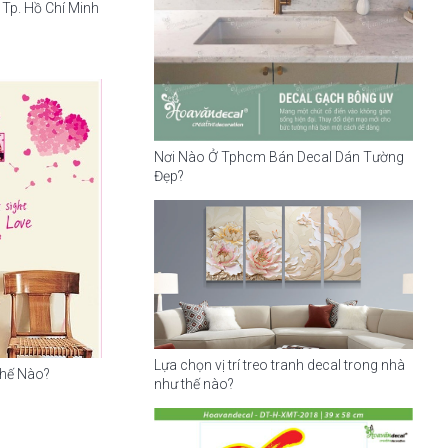
Tp. Hồ Chí Minh
Nơi Nào Ở Tphcm Bán Decal Dán Tường
Đẹp?
Lựa chọn vị trí treo tranh decal trong nhà
Thế Nào?
như thế nào?