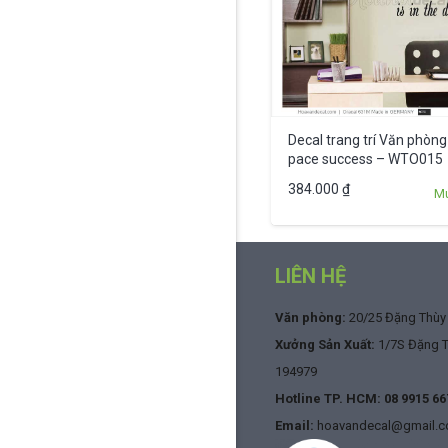
Decal trang trí Văn phòng
pace success – WTO015
384.000
₫
M
LIÊN HỆ
Văn phòng:
20/25 Đặng Thùy T
Xưởng Sản Xuất:
1/7S Đặng Th
194979
Hotline TP. HCM:
08 9915 66
Email:
hoavandecal@gmail.