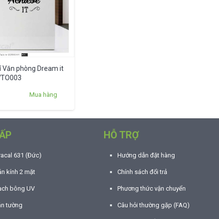
rí Văn phòng Dream it
 WTO003
Mua hàng
ẤP
HỖ TRỢ
racal 631 (Đức)
Hướng dẫn đặt hàng
n kính 2 mặt
Chính sách đổi trả
ạch bông UV
Phương thức vận chuyển
án tường
Câu hỏi thường gặp (FAQ)