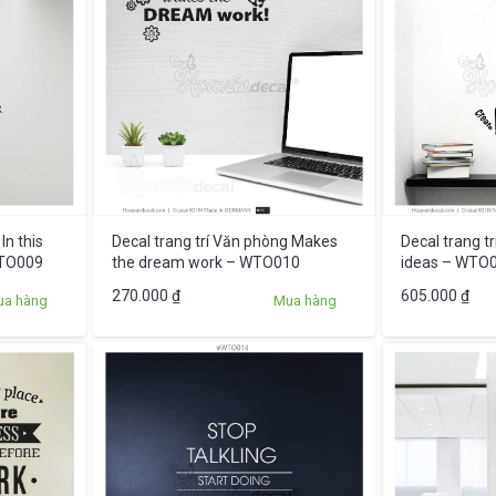
In this
Decal trang trí Văn phòng Makes
Decal trang t
WTO009
the dream work – WTO010
ideas – WTO
270.000
₫
605.000
₫
ua hàng
Mua hàng