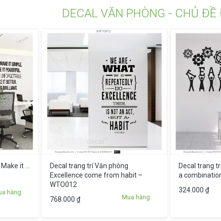
DECAL VĂN PHÒNG - CHỦ ĐỀ
 Make it …
Decal trang trí Văn phòng
Decal trang t
Excellence come from habit –
a combinati
WTO012
324.000
₫
ua hàng
Mua hàng
768.000
₫