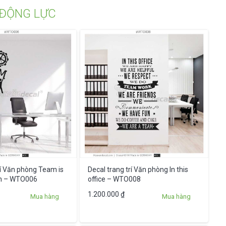
 ĐỘNG LỰC
rí Văn phòng Team is
Decal trang trí Văn phòng In this
on – WTO006
office – WTO008
1.200.000
₫
Mua hàng
Mua hàng