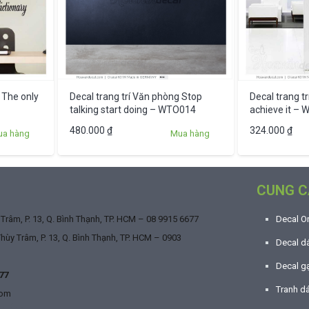
 The only
Decal trang trí Văn phòng Stop
Decal trang t
talking start doing – WTO014
achieve it –
480.000
₫
324.000
₫
ua hàng
Mua hàng
CUNG C
râm, P. 13, Q. Bình Thạnh, TP. HCM –
08 9915 6677
Decal O
ùy Trâm, P. 13, Q. Bình Thạnh, TP. HCM –
0903
Decal dá
Decal g
77
Tranh d
com