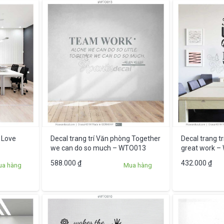
 Love
Decal trang trí Văn phòng Together
Decal trang t
we can do so much – WTO013
great work 
588.000
₫
432.000
₫
ua hàng
Mua hàng