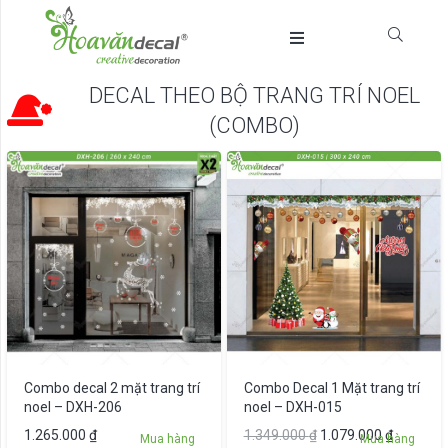
DECAL THEO BỘ TRANG TRÍ NOEL
(COMBO)
Combo decal 2 mặt trang trí
Combo Decal 1 Mặt trang trí
noel – DXH-206
noel – DXH-015
Giá
Giá
1.265.000
₫
1.349.000
₫
1.079.000
₫
Mua hàng
Mua hàng