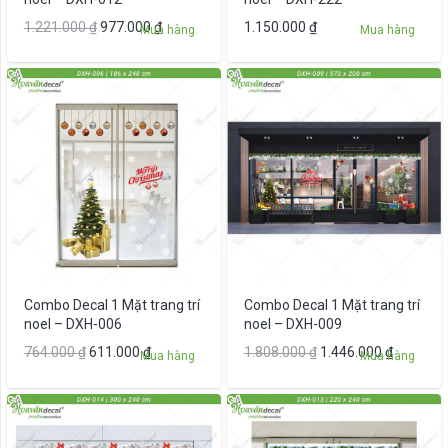
Giá
Giá
1.221.000
₫
977.000
₫
1.150.000
₫
Mua hàng
Mua hàng
gốc
hiện
là:
tại
1.221.000 ₫.
là:
977.000 ₫.
Combo Decal 1 Mặt trang trí
Combo Decal 1 Mặt trang trí
noel – DXH-006
noel – DXH-009
Giá
Giá
Giá
Giá
764.000
₫
611.000
₫
1.808.000
₫
1.446.000
₫
Mua hàng
Mua hàng
gốc
hiện
gốc
hiện
là:
tại
là:
tại
764.000 ₫.
là:
1.808.000 ₫.
là:
611.000 ₫.
1.446.00