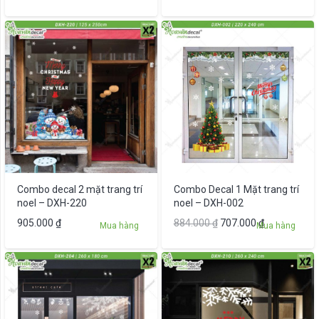
gốc
hiện
là:
tại
1.349.000 ₫.
là:
1.079.00
Combo decal 2 mặt trang trí
Combo Decal 1 Mặt trang trí
noel – DXH-220
noel – DXH-002
Giá
Giá
905.000
₫
884.000
₫
707.000
₫
Mua hàng
Mua hàng
gốc
hiện
là:
tại
884.000 ₫.
là:
707.000 ₫.