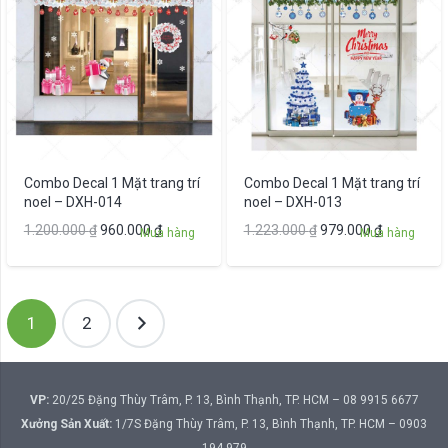
Combo Decal 1 Mặt trang trí
Combo Decal 1 Mặt trang trí
noel – DXH-014
noel – DXH-013
Giá
Giá
Giá
Giá
1.200.000
₫
960.000
₫
1.223.000
₫
979.000
₫
Mua hàng
Mua hàng
gốc
hiện
gốc
hiện
là:
tại
là:
tại
1.200.000 ₫.
là:
1.223.000 ₫.
là:
Phân
960.000 ₫.
979.000 ₫.
1
2
trang
bài
viết
VP:
20/25 Đặng Thùy Trâm, P. 13, Bình Thạnh, TP. HCM – 08 9915 6677
Xưởng Sản Xuất:
1/7S Đặng Thùy Trâm, P. 13, Bình Thạnh, TP. HCM – 0903