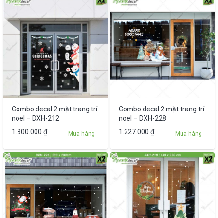
2.048.000 ₫.
là:
1.182.000 ₫.
là:
1.638.000 ₫.
946.000 ₫.
Combo decal 2 mặt trang trí
Combo decal 2 mặt trang trí
noel – DXH-212
noel – DXH-228
1.300.000
₫
1.227.000
₫
Mua hàng
Mua hàng