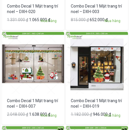
Combo Decal 1 Mặt trang trí
Combo Decal 1 Mặt trang trí
noel – DXH-020
noel – DXH-003
Giá
Giá
Giá
Giá
1.331.000
₫
1.065.000
₫
815.000
₫
652.000
₫
Mua hàng
Mua hàng
gốc
hiện
gốc
hiện
là:
tại
là:
tại
1.331.000 ₫.
là:
815.000 ₫.
là:
1.065.000 ₫.
652.000 ₫.
Combo Decal 1 Mặt trang trí
Combo Decal 1 Mặt trang trí
noel – DXH-007
noel – DXH-019
Giá
Giá
Giá
Giá
2.048.000
₫
1.638.000
₫
1.182.000
₫
946.000
₫
Mua hàng
Mua hàng
gốc
hiện
gốc
hiện
là:
tại
là:
tại