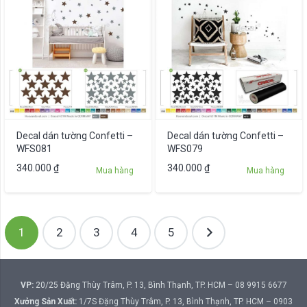
Decal dán tường Confetti –
Decal dán tường Confetti –
WFS081
WFS079
340.000
₫
340.000
₫
Mua hàng
Mua hàng
Phân
1
2
3
4
5
trang
bài
viết
VP:
20/25 Đặng Thùy Trâm, P. 13, Bình Thạnh, TP. HCM – 08 9915 6677
Xưởng Sản Xuất:
1/7S Đặng Thùy Trâm, P. 13, Bình Thạnh, TP. HCM – 0903