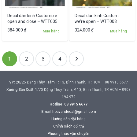
Decal dán kính Customize
Decal dán kính Custom
open and close – WTT005
we’re open – WTT003
384.000
₫
324.000
₫
Mua hàng
Mua hàng
Phân
1
2
3
4
trang
bài
viết
VP:
20/25 Đặng Thùy Trâm, P. 13, Bình Thạnh, TP. HCM – 08 9915 6677
Xưởng Sản Xuất:
1/7S Đặng Thùy Trâm, P. 13, Bình Thạnh, TP. HCM – 0903
194 979
Hotline:
08 9915 6677
Email:
hoavandecal@gmail.com
Hướng dẫn đặt hàng
Chính sách đổi trả
Phương thức vận chuyển