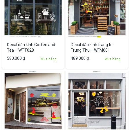
Decal dán kính Coffee and
Decal dán kính trang trí
Tea – WTT028
Trung Thu – WFM001
580.000
₫
489.000
₫
Mua hàng
Mua hàng