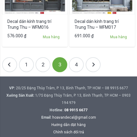
Decal dán kính trang trí
Decal dán kính trang trí
Trung Thu – WFM016
Trung Thu – WFM017
576.000
₫
691.000
₫
Mua hàng
Mua hàng
Phân
1
2
3
4
trang
bài
viết
VP:
20/25 Đặng Thùy Trâm, P. 13, Bình Thạnh, TP. HCM – 08 9915 6677
Xưởng Sản Xuất:
1/7S Đặng Thùy Trâm, P. 13, Bình Thạnh, TP. HCM – 0903
194 979
Hotline:
08 9915 6677
Email:
hoavandecal@gmail.com
Hướng dẫn đặt hàng
Chính sách đổi trả