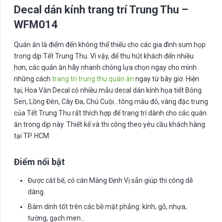
Decal dán kính trang trí Trung Thu –
WFM014
Quán ăn là điểm đến không thể thiếu cho các gia đình sum họp
trong dịp Tết Trung Thu. Vì vậy, để thu hút khách đến nhiều
hơn, các quán ăn hãy nhanh chóng lựa chọn ngay cho mình
những cách
trang trí trung thu quán ăn
ngay từ bây giờ. Hiện
tại, Hoa Văn Decal có nhiều mẫu decal dán kính họa tiết Bông
Sen, Lồng Đèn, Cây Đa, Chú Cuội…tông màu đỏ, vàng đặc trưng
của Tết Trung Thu rất thích hợp để trang trí dành cho các quán
ăn trong dịp này. Thiết kế và thi công theo yêu cầu khách hàng
tại TP. HCM
Điểm nổi bật
Được cắt bế, có cán Màng Định Vị sẵn giúp thi công dễ
dàng.
Bám dính tốt trên các bề mặt phẳng: kính, gỗ, nhựa,
tường, gạch men…