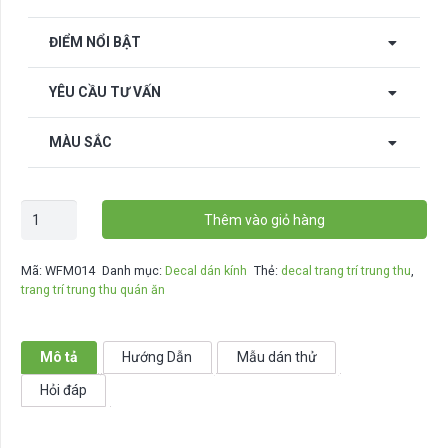
ĐIỂM NỔI BẬT
YÊU CẦU TƯ VẤN
MÀU SẮC
Decal
Thêm vào giỏ hàng
dán
kính
Mã:
WFM014
Danh mục:
Decal dán kính
Thẻ:
decal trang trí trung thu
,
trang
trang trí trung thu quán ăn
trí
Trung
Thu
Mô tả
Hướng Dẫn
Mẫu dán thử
-
Hỏi đáp
WFM014
số
lượng