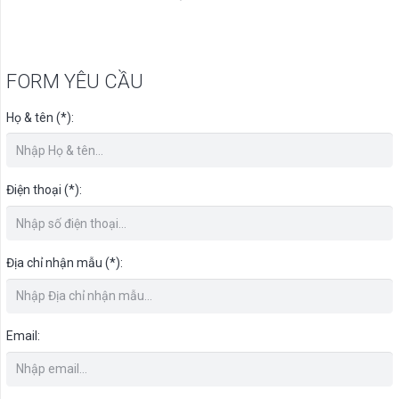
FORM YÊU CẦU
Họ & tên (*):
Điện thoại (*):
Địa chỉ nhận mẫu (*):
Email: