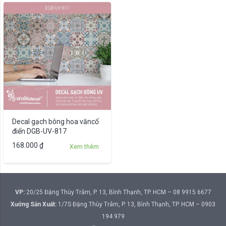
này
có
nhiều
biến
thể.
Các
tùy
chọn
có
thể
được
Decal gạch bông hoa văncổ
chọn
điển DGB-UV-817
trên
Sản
168.000
₫
Xem thêm
trang
phẩm
sản
này
phẩm
có
nhiều
VP:
20/25 Đặng Thùy Trâm, P. 13, Bình Thạnh, TP. HCM – 08 9915 6677
biến
Xưởng Sản Xuất:
1/7S Đặng Thùy Trâm, P. 13, Bình Thạnh, TP. HCM – 0903
thể.
194 979
Các