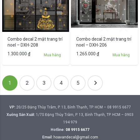
Combo decal 2 mặt trang trí
Combo decal 2 mặt trang trí
noel – DXH-208
noel – DXH-206
1.300.000
₫
1.265.000
₫
Mua hàng
Mua hàng
Phân
1
2
3
4
5
trang
bài
viết
VP:
20/25 Đặng Thùy Trâm, P. 13, Bình Thạnh, TP. HCM – 08 9915 6677
Xưởng Sản Xuất:
1/7S Đặng Thùy Trâm, P. 13, Bình Thạnh, TP. HCM – 0903
194 979
Hotline:
08 9915 6677
Email:
hoavandecal@gmail.com