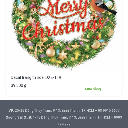
Decal trang trí noel DXE-119
39.500
₫
Mua hàng
VP:
20/25 Đặng Thùy Trâm, P. 13, Bình Thạnh, TP. HCM – 08 9915 6677
Xưởng Sản Xuất:
1/7S Đặng Thùy Trâm, P. 13, Bình Thạnh, TP. HCM – 0903
194 979