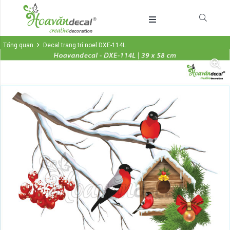
Tổng quan
Decal trang trí noel DXE-114L