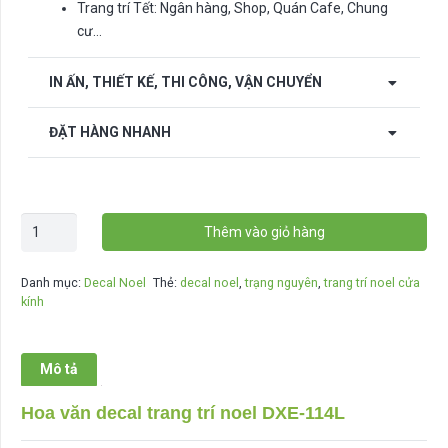
Trang trí Tết: Ngân hàng, Shop, Quán Cafe, Chung
cư…
IN ẤN, THIẾT KẾ, THI CÔNG, VẬN CHUYỂN
ĐẶT HÀNG NHANH
Decal
Thêm vào giỏ hàng
trang
trí
Danh mục:
Decal Noel
Thẻ:
decal noel
,
trạng nguyên
,
trang trí noel cửa
noel
kính
DXE-
114L
số
Mô tả
lượng
Hoa văn decal trang trí noel DXE-114L