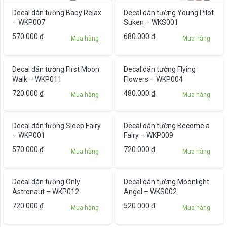
Decal dán tường Baby Relax
Decal dán tường Young Pilot
– WKP007
Suken – WKS001
570.000
₫
680.000
₫
Mua hàng
Mua hàng
Decal dán tường First Moon
Decal dán tường Flying
Walk – WKP011
Flowers – WKP004
720.000
₫
480.000
₫
Mua hàng
Mua hàng
Decal dán tường Sleep Fairy
Decal dán tường Become a
– WKP001
Fairy – WKP009
570.000
₫
720.000
₫
Mua hàng
Mua hàng
Decal dán tường Only
Decal dán tường Moonlight
Astronaut – WKP012
Angel – WKS002
720.000
₫
520.000
₫
Mua hàng
Mua hàng