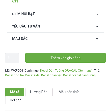
631
ĐIỂM NỔI BẬT
YÊU CẦU TƯ VẤN
MÀU SẮC
Decal
Thêm vào giỏ hàng
dán
tường
Mã:
WKP004
Danh mục:
Decal Dán Tường ORACAL (Germany)
Thẻ:
Flying
Decal cho trẻ
,
Decal kids
,
Decal nhân vật
,
Decal oracal dán tường
Flowers
-
WKP004
Mô tả
Hướng Dẫn
Mẫu dán thử
số
Hỏi đáp
lượng