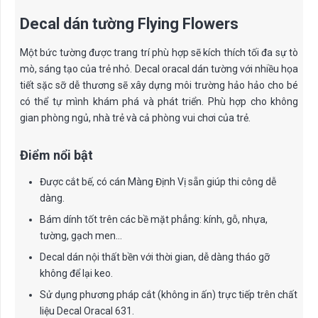
Decal dán tường Flying Flowers
Một bức tường được trang trí phù hợp sẽ kích thích tối đa sự tò
mò, sáng tạo của trẻ nhỏ. Decal oracal dán tường với nhiều họa
tiết sặc sỡ dễ thương sẽ xây dựng môi trường hảo hảo cho bé
có thể tự mình khám phá và phát triển. Phù hợp cho không
gian phòng ngủ, nhà trẻ và cả phòng vui chơi của trẻ.
Điểm nổi bật
Được cắt bế, có cán Màng Định Vị sẵn giúp thi công dễ
dàng.
Bám dính tốt trên các bề mặt phẳng: kính, gỗ, nhựa,
tường, gạch men…
Decal dán nội thất bền với thời gian, dễ dàng tháo gỡ
không để lại keo.
Sử dụng phương pháp cắt (không in ấn) trực tiếp trên chất
liệu Decal Oracal 631.