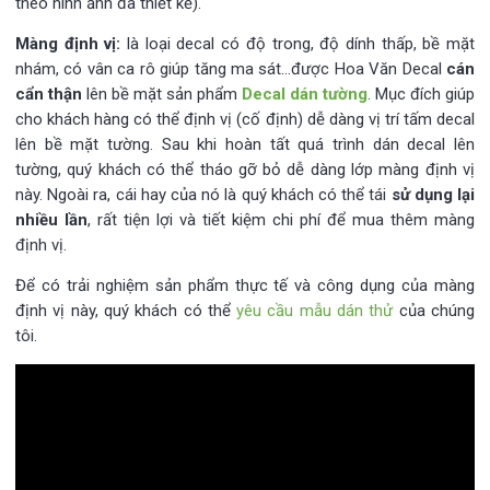
theo hình ảnh đã thiết kế).
Màng định vị:
là loại decal có độ trong, độ dính thấp, bề mặt
nhám, có vân ca rô giúp tăng ma sát…được Hoa Văn Decal
cán
cẩn thận
lên bề mặt sản phẩm
Decal dán tường
. Mục đích giúp
cho khách hàng có thể định vị (cố định) dễ dàng vị trí tấm decal
lên bề mặt tường. Sau khi hoàn tất quá trình dán decal lên
tường, quý khách có thể tháo gỡ bỏ dễ dàng lớp màng định vị
này. Ngoài ra, cái hay của nó là quý khách có thể tái
sử dụng lại
nhiều lần
, rất tiện lợi và tiết kiệm chi phí để mua thêm màng
định vị.
Để có trải nghiệm sản phẩm thực tế và công dụng của màng
định vị này, quý khách có thể
yêu cầu mẫu dán thử
của chúng
tôi.