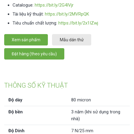
Catalogue:
https://bit.ly/2G4IVjr
Tài liệu kỹ thuật:
https://bit.ly/2MVRpQK
Tiêu chuẩn chất lượng:
https://bit.ly/2x1IZwj
Xem sản phẩm
Mẫu dán thử
Đặt hàng (theo yêu cầu)
THÔNG SỐ KỸ THUẬT
Độ dày
80 micron
Độ bền
3 năm (khi sử dụng trong
nhà)
Độ Dính
7 N/25 mm