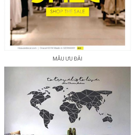
MẪU ƯU ĐÃI