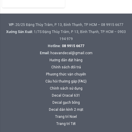
phẩm
này
có
nhiều
VP:
20/25 Đặng Thùy Trâm, P. 13, Bình Thạnh, TP. HCM – 08 9915 6677
biến
Xưởng Sản Xuất:
1/7S Đặng Thùy Trâm, P. 13, Bình Thạnh, TP. HCM – 0903
thể.
194 979
Các
Hotline:
08 9915 6677
tùy
Email:
hoavandecal@gmail.com
chọn
Hướng dẫn đặt hàng
có
Chính sách đổi trả
thể
Phương thức vận chuyển
được
Câu hỏi thường gặp (FAQ)
chọn
Chính sách sử dụng
trên
Decal Oracal 631
trang
Decal gạch bông
sản
Decal dán kính 2 mặt
phẩm
Trang trí Noel
Trang trí Tết