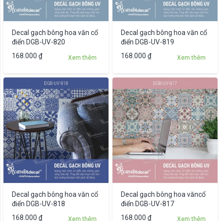
có
thể
được
Decal gạch bông hoa văn cổ
Decal gạch bông hoa văn cổ
chọn
điển DGB-UV-820
điển DGB-UV-819
trên
Sản
168.000
₫
168.000
₫
Xem thêm
Xem thêm
trang
phẩm
sản
này
phẩm
có
nhiều
biến
thể.
Các
tùy
chọn
có
thể
được
Decal gạch bông hoa văn cổ
Decal gạch bông hoa văncổ
chọn
điển DGB-UV-818
điển DGB-UV-817
trên
Sản
168.000
₫
168.000
₫
Xem thêm
Xem thêm