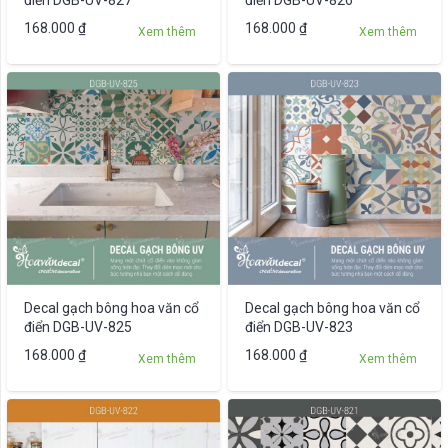
trên
Sản
168.000
₫
168.000
₫
Xem thêm
Xem thêm
trang
phẩm
sản
này
phẩm
có
nhiều
biến
thể.
Các
tùy
chọn
có
thể
được
Decal gạch bông hoa văn cổ
Decal gạch bông hoa văn cổ
chọn
điển DGB-UV-825
điển DGB-UV-823
trên
Sản
168.000
₫
168.000
₫
Xem thêm
Xem thêm
trang
phẩm
sản
này
phẩm
có
nhiều