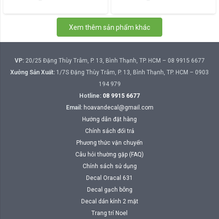
trang
phẩm
sản
này
phẩm
Xem thêm sản phẩm khác
có
nhiều
biến
VP:
20/25 Đặng Thùy Trâm, P. 13, Bình Thạnh, TP. HCM – 08 9915 6677
thể.
Xưởng Sản Xuất:
1/7S Đặng Thùy Trâm, P. 13, Bình Thạnh, TP. HCM – 0903
Các
194 979
tùy
Hotline:
08 9915 6677
chọn
có
Email:
hoavandecal@gmail.com
thể
Hướng dẫn đặt hàng
được
Chính sách đổi trả
chọn
Phương thức vận chuyển
trên
Câu hỏi thường gặp (FAQ)
trang
Chính sách sử dụng
sản
Decal Oracal 631
phẩm
Decal gạch bông
Decal dán kính 2 mặt
Trang trí Noel