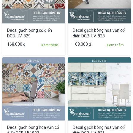
tùy
chọn
có
thể
được
Decal gạch bông cổ điển
Decal gạch bông hoa văn cổ
chọn
DGB-UV-829
điển DGB-UV-828
trên
Sản
168.000
₫
168.000
₫
Xem thêm
Xem thêm
trang
phẩm
sản
này
phẩm
có
nhiều
biến
thể.
Các
tùy
chọn
có
thể
được
Decal gạch bông hoa văn cổ
Decal gạch bông hoa văn cổ
chọn
điển DGB-UV-827
điển DGB-UV-826