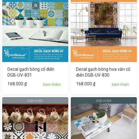
có
nhiều
biến
thể.
Các
tùy
chọn
có
thể
được
Decal gạch bông cổ điển
Decal gạch bông hoa văn cổ
chọn
DGB-UV-831
điển DGB-UV-830
trên
Sản
168.000
₫
168.000
₫
Xem thêm
Xem thêm
trang
phẩm
sản
này
phẩm
có
nhiều
biến
thể.
Các