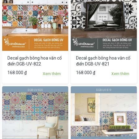
biến
thể.
Các
tùy
chọn
có
thể
được
Decal gạch bông hoa văn cổ
Decal gạch bông hoa văn cổ
chọn
điển DGB-UV-822
điển DGB-UV-821
trên
Sản
168.000
₫
168.000
₫
Xem thêm
Xem thêm
trang
phẩm
sản
này
phẩm
có
nhiều
biến
thể.
Các
tùy
chọn