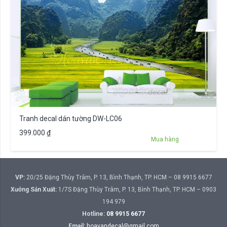
Tranh decal dán tường DW-LC06
399.000
₫
Mua hàng
VP:
20/25 Đặng Thùy Trâm, P. 13, Bình Thạnh, TP. HCM – 08 9915 6677
Xưởng Sản Xuất:
1/7S Đặng Thùy Trâm, P. 13, Bình Thạnh, TP. HCM – 0903
194 979
Hotline:
08 9915 6677
Email:
hoavandecal@gmail.com