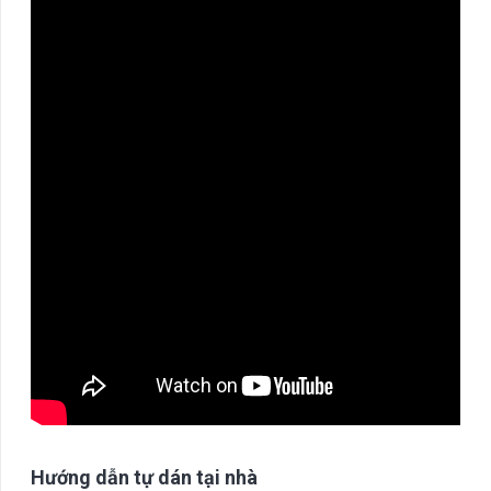
số
lượng
Hướng dẫn tự dán tại nhà