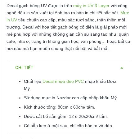
Decal gạch bông UV được in trên
máy in UV 3 Layer
với công
nghệ đầu in sản xuất tại Anh tạo ra bản in chi tiết sắc nét.
Mực
in UV
tiêu chuẩn cao cấp, màu sắc tươi sáng, thân thiện môi
trường. Decal với họa tiết gạch bông cổ điển là giải pháp mới
mẻ phù hợp với những không gian cần sự sáng tạo như: quán
cafe, nhà ở, trang trí không gian học, văn phòng… hoặc bất cứ
nơi nào mà bạn muốn chúng thật nổi bật và bắt mắt.
CHI TIẾT
Chất liệu
Decal nhựa dẻo PVC
nhập khẩu Đức/
Mỹ.
Sử dụng mực in Nazdar cao cấp nhập khẩu Mỹ.
Kích thước tổng: 80cm x 60cm/ tấm.
Được cắt bế sẵn gồm: 12 ô 20x20cm/ tấm.
Có sẵn keo ở mặt sau, chỉ cần bóc ra và dán.