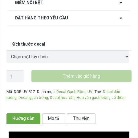
ĐIỂM NỔI BẬT
ĐẶT HÀNG THEO YÊU CẦU
Kích thước decal
Decal
Thêm vào giỏ hàng
gạch
bông
Mã:
DGB-UV-827
Danh mục:
Decal Gạch Bông UV
Thẻ:
Decal dán
hoa
tường
,
Decal gạch bông
,
Decal hoa văn
,
Hoa văn gạch bông cổ điển
văn
cổ
điển
Hướng dẫn
Mô tả
Thư viện
DGB-
UV-
827