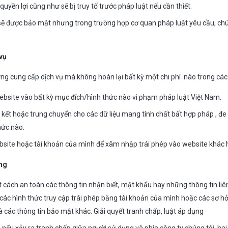
uyền lợi cũng như sẽ bị truy tố trước pháp luật nếu cần thiết.
 sẽ được bảo mật nhưng trong trường hợp cơ quan pháp luật yêu cầu, ch
vụ
g cung cấp dịch vụ mà không hoàn lại bất kỳ một chi phí nào trong các
ebsite vào bất kỳ mục đích/hình thức nào vi phạm pháp luật Việt Nam.
n kết hoặc trung chuyển cho các dữ liệu mang tính chất bất hợp pháp , 
hức nào.
site hoặc tài khoản của mình để xâm nhập trái phép vào website khá
àng
cách an toàn các thông tin nhận biết, mật khẩu hay những thông tin liê
 các hình thức truy cập trái phép bằng tài khoản của mình hoặc các sơ 
à các thông tin bảo mật khác. Giải quyết tranh chấp, luật áp dụng