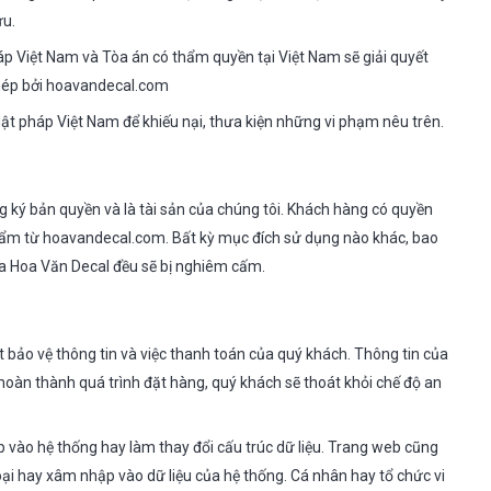
ưu.
áp Việt Nam và Tòa án có thẩm quyền tại Việt Nam sẽ giải quyết
phép bởi hoavandecal.com
uật pháp Việt Nam để khiếu nại, thưa kiện những vi phạm nêu trên.
ký bản quyền và là tài sản của chúng tôi. Khách hàng có quyền
hẩm từ hoavandecal.com. Bất kỳ mục đích sử dụng nào khác, bao
ủa Hoa Văn Decal đều sẽ bị nghiêm cấm.
 bảo vệ thông tin và việc thanh toán của quý khách. Thông tin của
oàn thành quá trình đặt hàng, quý khách sẽ thoát khỏi chế độ an
 vào hệ thống hay làm thay đổi cấu trúc dữ liệu. Trang web cũng
ại hay xâm nhập vào dữ liệu của hệ thống. Cá nhân hay tổ chức vi