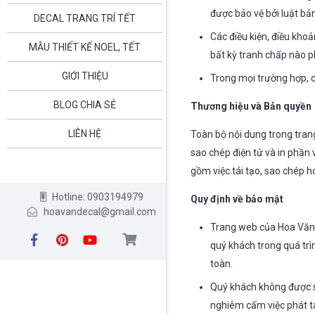
được bảo vệ bởi luật bả
DECAL TRANG TRÍ TẾT
Các điều kiện, điều kho
MẪU THIẾT KẾ NOEL, TẾT
bất kỳ tranh chấp nào 
GIỚI THIỆU
Trong mọi trường hợp, c
BLOG CHIA SẺ
Thương hiệu và Bản quyền
LIÊN HỆ
Toàn bộ nội dung trong tra
sao chép điện tử và in phầ
gồm việc tái tạo, sao chép 
Hotline: 0903194979
Quy định về bảo mật
hoavandecal@gmail.com
Trang web của Hoa Văn D
quý khách trong quá trì
toàn.
Quý khách không được sử
nghiêm cấm việc phát tá