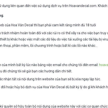
sử dụng liên quan đến việc sử dụng dịch vụ trên Hoavandecal.com. Khách
ng.
web của Hoa Văn Decal thì bạn phải cam kết rằng mình đủ 18 tuổi
 trách nhiệm hoàn toàn đối với các rủi ro có thể xãy ra cho việc bạn truy
hiết bị khác hoặc việc mất các dữ liệu do việc tải xuống các tài liệu bị v
ện thoại, phần mềm, lỗi chương trình hoặc bất kì các lỗi nào khác…
n của mình bất kỳ lúc nào bằng việc email cho chúng tôi đến email:
hoav
u đó chúng tôi sẽ gửi bạn các hướng dẫn chi tiết.
ác nhận tất cả nội dung trên website của bạn sẽ bị xóa ngay lập tức.
 đổi hoặc hủy bỏ dịch vụ của Hoa Văn Decal dù bất kỳ lý do gì khi khách h
ý quyền sở hữu toàn bộ nội dung của website này với các cơ quan chức n