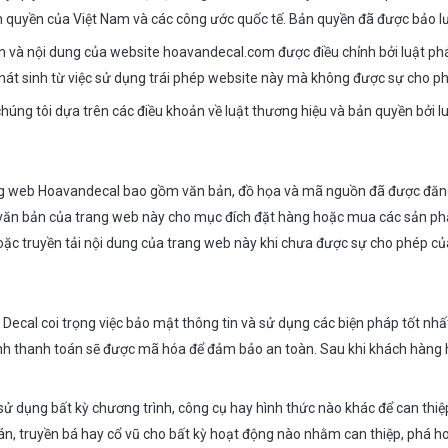
n quyền của Việt Nam và các công ước quốc tế. Bản quyền đã được bảo l
ản và nội dung của website hoavandecal.com được điều chỉnh bởi luật ph
phát sinh từ việc sử dụng trái phép website này mà không được sự cho 
húng tôi dựa trên các điều khoản về luật thương hiệu và bản quyền bởi l
ng web Hoavandecal bao gồm văn bản, đồ họa và mã nguồn đã được đăng 
n văn bản của trang web này cho mục đích đặt hàng hoặc mua các sản p
hoặc truyền tải nội dung của trang web này khi chưa được sự cho phép c
ecal coi trọng việc bảo mật thông tin và sử dụng các biện pháp tốt nhất
nh thanh toán sẽ được mã hóa để đảm bảo an toàn. Sau khi khách hàng h
 dụng bất kỳ chương trình, công cụ hay hình thức nào khác để can thiệp
n, truyền bá hay cổ vũ cho bất kỳ hoạt động nào nhằm can thiệp, phá ho