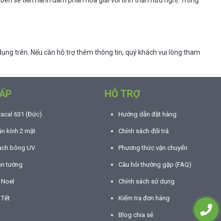
 bên sẽ tiến hành đàm phán hòa giải với tinh thần hữu nghị. Trong
ụng trên. Nếu cần hỗ trợ thêm thông tin, quý khách vui lòng tham
ẤP
HỖ TRỢ
racal 631 (Đức)
Hướng dẫn đặt hàng
n kính 2 mặt
Chính sách đổi trả
ạch bông UV
Phương thức vận chuyển
án tường
Câu hỏi thường gặp (FAQ)
í Noel
Chính sách sử dụng
 Tết
Kiểm tra đơn hàng
Blog chia sẻ