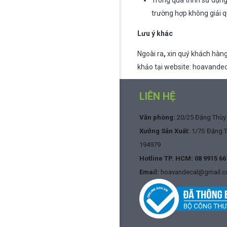
Trong quá trình sử dụng
trường hợp không giải qu
Lưu ý khác
Ngoài ra
,
xin quý khách hàng
khảo tại website: hoavandeca
LIÊN HỆ
Văn phòng:
20/25 Đặng Thùy T
Xưởng Sản Xuất:
1/7S Đặng Th
194979
Hotline TP. HCM:
08 9915 66
Email:
hoavandecal@gmail.