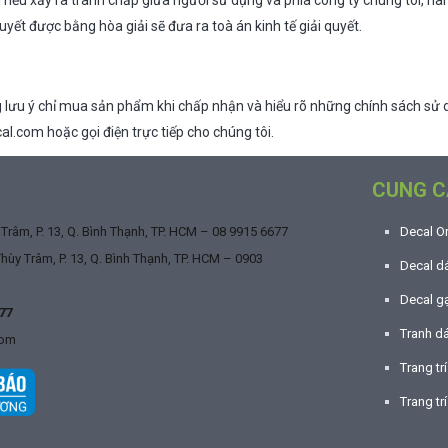
 nếu xảy ra tranh chấp giữa người sử dụng và phía công ty chúng tôi, hai
yết được bằng hòa giải sẽ đưa ra toà án kinh tế giải quyết.
 lưu ý chỉ mua sản phẩm khi chấp nhận và hiểu rõ những chính sách sử d
l.com hoặc gọi điện trực tiếp cho chúng tôi.
CUNG C
râm, P. 13, Q. Bình Thạnh, TP. HCM –
08 9915 6677
Decal O
ùy Trâm, P. 13, Q. Bình Thạnh, TP. HCM –
0903
Decal dá
Decal g
77
Tranh d
com
Trang tr
Trang trí