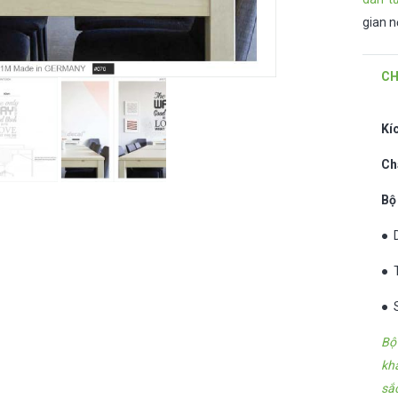
gian n
CH
Kí
Ch
Bộ
● 
● 
● 
Bộ
kh
sắ