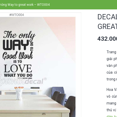
 phòng Way to great work – WTO004
DECA
GREA
432.0
Trang 
giải 
văn ph
của c
trong
Hoa Vă
vô cù
mang l
thú vị
dán t