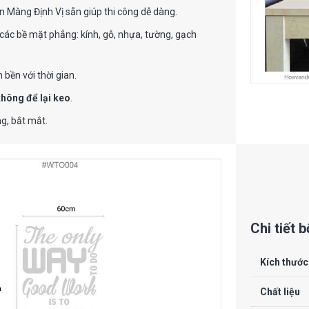
n Màng Định Vị sẵn giúp thi công dễ dàng.
các bề mặt phẳng: kính, gỗ, nhựa, tường, gạch
 bền với thời gian.
không để lại keo
.
g, bắt mắt.
Chi tiết 
Kích thước
Chất liệu