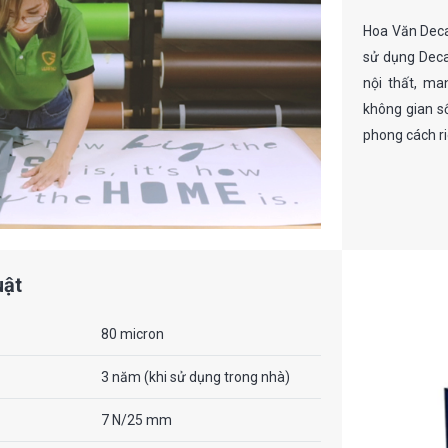
Hoa Văn Deca
sử dụng Decal
nội thất, ma
không gian s
phong cách ri
uật
80 micron
3 năm (khi sử dụng trong nhà)
7 N/25 mm