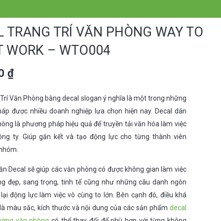
L TRANG TRÍ VĂN PHÒNG WAY TO
T WORK – WTO004
00
₫
Trí Văn Phòng bằng decal slogan ý nghĩa là một trong những
pháp được nhiều doanh nghiệp lựa chọn hiện nay. Decal dán
òng là phương pháp hiệu quả để truyền tải văn hóa làm việc
ông ty. Giúp gắn kết và tạo động lực cho từng thành viên
 nhóm.
n Decal sẽ giúp các văn phòng có được không gian làm việc
ng đẹp, sang trọng, tinh tế cũng như những câu danh ngôn
ại động lực làm việc vô cùng to lớn. Bên cạnh đó, điều khá
 là màu sắc, kích thước và nội dung của các sản phẩm
decal
ường văn phòng
có thể thay đổi để phù hợp với từng không