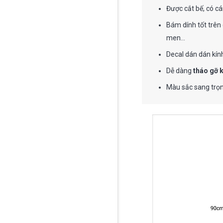
Được cắt bế, có cá
Bám dính tốt trên 
men…
Decal dán dán kính
Dễ dàng
tháo gỡ 
Màu sắc sang trọn