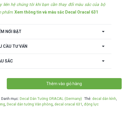
y liên hệ chúng tôi khi bạn cần thay đổi màu sắc của bộ
n phẩm
.
Xem thông tin và màu sắc Decal Oracal 631
ỂM NỔI BẬT
U CẦU TƯ VẤN
U SẮC
Thêm vào giỏ hàng
Danh mục:
Decal Dán Tường ORACAL (Germany)
Thẻ:
decal dán kính
,
ờng
,
Decal dán tường Văn phòng
,
decal oracal 631
,
động lực