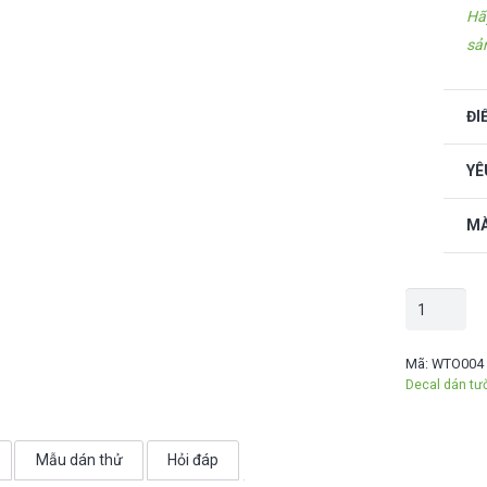
Hã
sả
ĐI
YÊ
MÀ
Decal
trang
trí
Mã:
WTO004
Decal dán tư
Văn
phòng
Way
Mẫu dán thử
Hỏi đáp
to