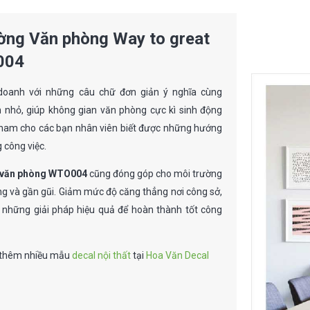
great
work
ờng Văn phòng Way to great
-
004
WTO004
số
doanh với những câu chữ đơn giản ý nghĩa cùng
lượng
 nhỏ, giúp không gian văn phòng cực kì sinh động
 nam cho các bạn nhân viên biết được những hướng
 công việc.
g văn phòng WTO004
cũng đóng góp cho môi trường
ng và gần gũi. Giảm mức độ căng thẳng nơi công sở,
 những giải pháp hiệu quả để hoàn thành tốt công
 thêm nhiều mẫu
decal nội thất
tại
Hoa Văn Decal