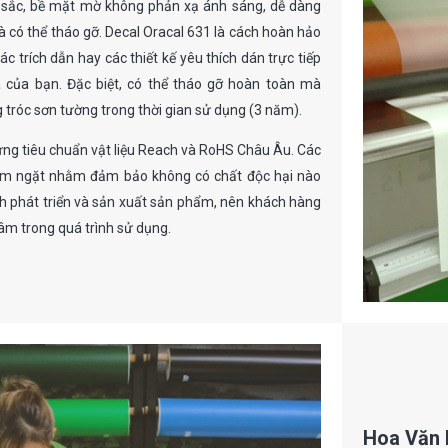
sắc, bề mặt mờ không phản xạ ánh sáng, dễ dàng
và có thể tháo gỡ. Decal Oracal 631 là cách hoàn hảo
c trích dẫn hay các thiết kế yêu thích dán trực tiếp
 của bạn. Đặc biệt, có thể tháo gỡ hoàn toàn mà
g tróc sơn tường trong thời gian sử dụng (3 năm).
ứng tiêu chuẩn vật liệu Reach và RoHS Châu Âu. Các
iêm ngặt nhằm đảm bảo không có chất độc hại nào
nh phát triển và sản xuất sản phẩm, nên khách hàng
âm trong quá trình sử dụng.
Hoa Văn 