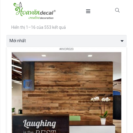
Được
Hiển thị 1–16 của 553 kết quả
sắp
xếp
theo
mới
nhất