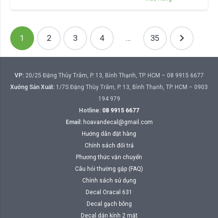
Phân
1
2
3
4
…
35
trang
bài
viết
VP:
20/25 Đặng Thùy Trâm, P. 13, Bình Thạnh, TP. HCM – 08 9915 6677
Xưởng Sản Xuất:
1/7S Đặng Thùy Trâm, P. 13, Bình Thạnh, TP. HCM – 0903
194 979
Hotline:
08 9915 6677
Email:
hoavandecal@gmail.com
Hướng dẫn đặt hàng
Chính sách đổi trả
Phương thức vận chuyển
Câu hỏi thường gặp (FAQ)
Chính sách sử dụng
Decal Oracal 631
Decal gạch bông
Decal dán kính 2 mặt