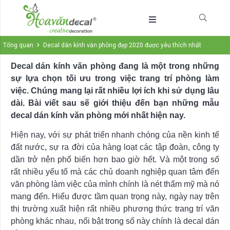
Tổng quan
Decal dán kính văn phòng đẹp 2020 được yêu thích nhất
Decal dán kính văn phòng đang là một trong những
sự lựa chọn tối ưu trong việc trang trí phòng làm
việc. Chúng mang lại rất nhiều lợi ích khi sử dụng lâu
dài. Bài viết sau sẽ giới thiệu đến bạn những mẫu
decal dán kính văn phòng mới nhất hiện nay.
Hiện nay, với sự phát triển nhanh chóng của nền kinh tế
đất nước, sự ra đời của hàng loạt các tập đoàn, công ty
dần trở nên phổ biến hơn bao giờ hết. Và một trong số
rất nhiều yếu tố mà các chủ doanh nghiệp quan tâm đến
văn phòng làm việc của mình chính là nét thẩm mỹ mà nó
mang đến. Hiểu được tầm quan trọng này, ngày nay trên
thị trường xuất hiện rất nhiều phương thức trang trí văn
phòng khác nhau, nổi bật trong số này chính là decal dán