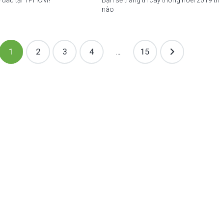
Bạn sẽ trang trí cây thông noel 2019 
nào
1
2
3
4
…
15