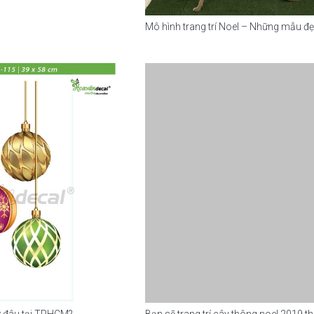
Mô hình trang trí Noel – Những mẫu đẹ
 ở đâu tại TPHCM?