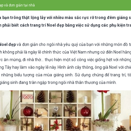
đẹp và đơn giản tại nhà
 bạn trông thật lộng lẫy với nhiều màu sắc rực rỡ trong đêm giáng 
 phải biết cách trang trí Noel đẹp bằng việc sử dụng các phụ kiện tr
 Noel đẹp
và đơn giản cho ngôi nhà yêu quý của bạn với những món đồ tr
sinh không phải là ngày lễ chính thức của Việt Nam nhưng cứ đến Noel hằ
hức ăn mừng, đi nhà thờ… thực hiện một số công việc giống hệt với nhữn
 Tây hay làm vào ngày lễ này. Hình ảnh cây thông, ông già Noel với chiế
là những biểu tượng của mùa giáng sinh. Sử dụng chúng để trang trí, 
iáng sinh đang tràn ngập trong ngôi nhà thân thương của mình.