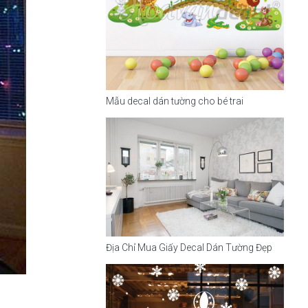
Mẫu decal dán tường cho bé trai
Địa Chỉ Mua Giấy Decal Dán Tường Đẹp