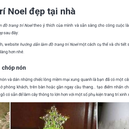
rí Noel đẹp tại nhà
m đồ trang trí Noel
theo ý thích của mình và sẵn sàng cho công cuộc l
ẹp
sau đây:
ch, website
hướng dẫn làm đồ trang trí Noel
một cách cụ thể và chi tiết 
 dàng hơn nhé.
h chóp nón
 nón và dán những chiếc lông mềm mại xung quanh là bạn đã có một câ
g ở phòng khách, trên bàn hoặc gần ngay cầu thang… tạo điểm nhấn ch
gỗ có sẵn để làm cây thông to lớn hơn với một số phụ kiện trang trí xinh 