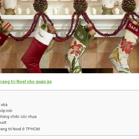
rang trí Noel cho quán ăn
i nhà
chóp nón
 những chiếc cốc nhựa
mướt
rang trí Noel ở TPHCM