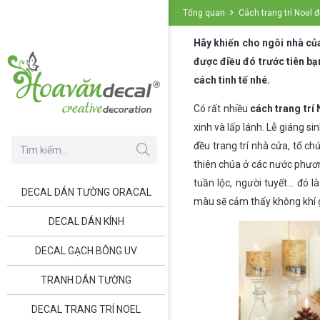
Tổng quan
Cách trang trí Noel 
Hãy khiến cho ngôi nhà của
được điều đó trước tiên bạn
cách tinh tế nhé.
Có rất nhiều
cách trang trí
xinh và lấp lánh. Lễ giáng 
đều trang trí nhà cửa, tổ c
thiên chúa ở các nước phương
tuần lộc, người tuyết… đó 
DECAL DÁN TƯỜNG ORACAL
màu sẽ cảm thấy không khí g
DECAL DÁN KÍNH
DECAL GẠCH BÔNG UV
TRANH DÁN TƯỜNG
DECAL TRANG TRÍ NOEL