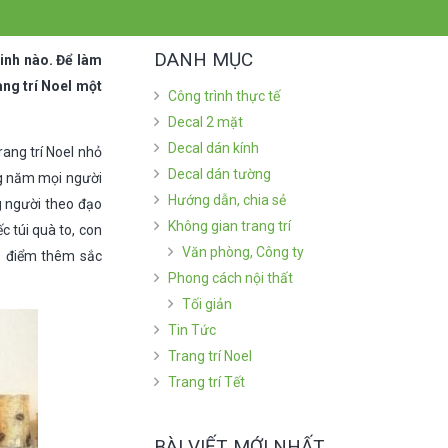
DANH MỤC
sinh nào. Để làm
ang trí Noel một
Công trình thực tế
Decal 2 mặt
Decal dán kính
ang trí Noel nhỏ
Decal dán tường
ng năm mọi người
Hướng dẫn, chia sẻ
g người theo đạo
Không gian trang trí
c túi quà to, con
Văn phòng, Công ty
tô điểm thêm sắc
Phong cách nội thất
Tối giản
Tin Tức
Trang trí Noel
Trang trí Tết
BÀI VIẾT MỚI NHẤT