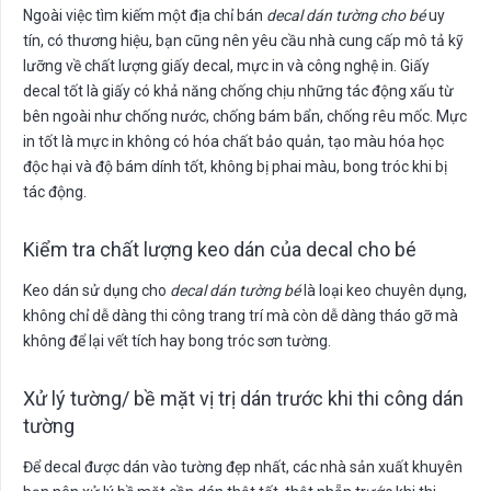
Ngoài việc tìm kiếm một địa chỉ bán
decal dán tường cho bé
uy
tín, có thương hiệu, bạn cũng nên yêu cầu nhà cung cấp mô tả kỹ
lưỡng về chất lượng giấy decal, mực in và công nghệ in. Giấy
decal tốt là giấy có khả năng chống chịu những tác động xấu từ
bên ngoài như chống nước, chống bám bẩn, chống rêu mốc. Mực
in tốt là mực in không có hóa chất bảo quản, tạo màu hóa học
độc hại và độ bám dính tốt, không bị phai màu, bong tróc khi bị
tác động.
Kiểm tra chất lượng keo dán của decal cho bé
Keo dán sử dụng cho
decal dán tường bé
là loại keo chuyên dụng,
không chỉ dễ dàng thi công trang trí mà còn dễ dàng tháo gỡ mà
không để lại vết tích hay bong tróc sơn tường.
Xử lý tường/ bề mặt vị trị dán trước khi thi công dán
tường
Để decal được dán vào tường đẹp nhất, các nhà sản xuất khuyên