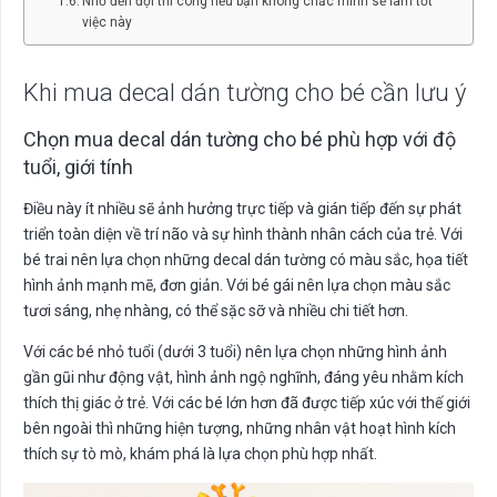
Nhờ đến đội thi công nếu bạn không chắc mình sẽ làm tốt
việc này
Khi mua decal dán tường cho bé cần lưu ý
Chọn mua decal dán tường cho bé phù hợp với độ
tuổi, giới tính
Điều này ít nhiều sẽ ảnh hưởng trực tiếp và gián tiếp đến sự phát
triển toàn diện về trí não và sự hình thành nhân cách của trẻ. Với
bé trai nên lựa chọn những decal dán tường có màu sắc, họa tiết
hình ảnh mạnh mẽ, đơn giản. Với bé gái nên lựa chọn màu sắc
tươi sáng, nhẹ nhàng, có thể sặc sỡ và nhiều chi tiết hơn.
Với các bé nhỏ tuổi (dưới 3 tuổi) nên lựa chọn những hình ảnh
gần gũi như động vật, hình ảnh ngộ nghĩnh, đáng yêu nhằm kích
thích thị giác ở trẻ. Với các bé lớn hơn đã được tiếp xúc với thế giới
bên ngoài thì những hiện tượng, những nhân vật hoạt hình kích
thích sự tò mò, khám phá là lựa chọn phù hợp nhất.