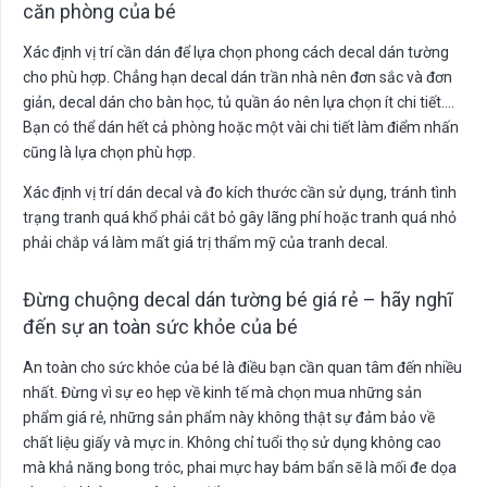
căn phòng của bé
Xác định vị trí cần dán để lựa chọn phong cách decal dán tường
cho phù hợp. Chẳng hạn decal dán trần nhà nên đơn sắc và đơn
giản, decal dán cho bàn học, tủ quần áo nên lựa chọn ít chi tiết….
Bạn có thể dán hết cả phòng hoặc một vài chi tiết làm điểm nhấn
cũng là lựa chọn phù hợp.
Xác định vị trí dán decal và đo kích thước cần sử dụng, tránh tình
trạng tranh quá khổ phải cắt bỏ gây lãng phí hoặc tranh quá nhỏ
phải chắp vá làm mất giá trị thẩm mỹ của tranh decal.
Đừng chuộng decal dán tường bé giá rẻ – hãy nghĩ
đến sự an toàn sức khỏe của bé
An toàn cho sức khỏe của bé là điều bạn cần quan tâm đến nhiều
nhất. Đừng vì sự eo hẹp về kinh tế mà chọn mua những sản
phẩm giá rẻ, những sản phẩm này không thật sự đảm bảo về
chất liệu giấy và mực in. Không chỉ tuổi thọ sử dụng không cao
mà khả năng bong tróc, phai mực hay bám bẩn sẽ là mối đe dọa