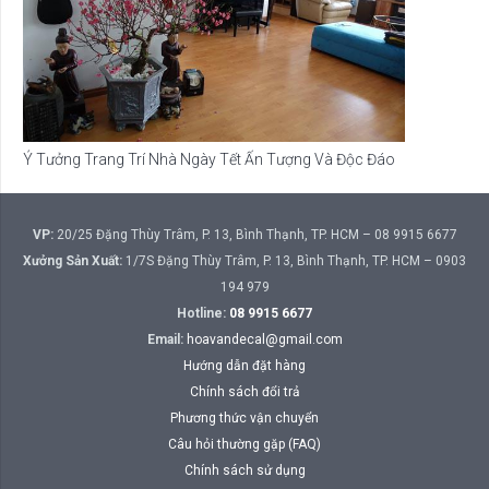
Ý Tưởng Trang Trí Nhà Ngày Tết Ấn Tượng Và Độc Đáo
VP:
20/25 Đặng Thùy Trâm, P. 13, Bình Thạnh, TP. HCM – 08 9915 6677
Xưởng Sản Xuất:
1/7S Đặng Thùy Trâm, P. 13, Bình Thạnh, TP. HCM – 0903
194 979
Hotline:
08 9915 6677
Email:
hoavandecal@gmail.com
Hướng dẫn đặt hàng
Chính sách đổi trả
Phương thức vận chuyển
Câu hỏi thường gặp (FAQ)
Chính sách sử dụng