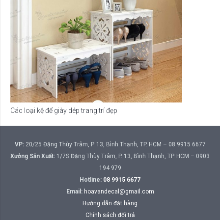
Các loại kệ để giày dép trang trí đẹp
VP:
20/25 Đặng Thùy Trâm, P. 13, Bình Thạnh, TP. HCM – 08 9915 6677
Xưởng Sản Xuất:
1/7S Đặng Thùy Trâm, P. 13, Bình Thạnh, TP. HCM – 0903
194 979
Hotline:
08 9915 6677
Email:
hoavandecal@gmail.com
Hướng dẫn đặt hàng
Chính sách đổi trả