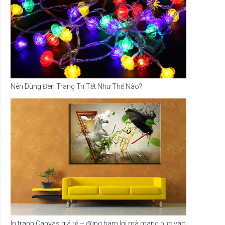
Nên Dùng Đèn Trang Trí Tết Như Thế Nào?
In tranh Canvas giá rẻ – đừng ham lợi mà mang bực vào