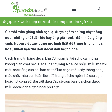
Tổng quan
Cách Trang Trí Decal Dán Tường Noel Cho Ngôi Nhà
Cứ mỗi mùa giáng sinh bạn lại được ngắm những cây thông
noel, những chú tuần lộc hay ông già noel… đậm màu giáng
sinh. Ngoài việc xây dựng mô hình thật để trang trí cho mùa
noel, nhiều bạn tìm đến decal dán tường noel.
Cách trang trí bằng decal khá đơn giản lại tiện cho cả những
không gian chật hẹp.
Decal dán tường Noel
có nhiều mẫu mã với
màu sắc riêng của nó, bạn có thể lựa chọn mẫu cây thông noel,
mẫu chữ, mẫu con tuần lộc… để trang trí cho ngôi nhà của bạn
hoặc nơi công sở. Bài viết dưới đây sẽ giúp bạn lựa chọn được
mẫu decal dán tường noel phù hợp.