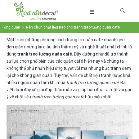
Tổng quan
Nên chọn chất liệu nào cho tranh treo tường quán café
Một trong những phương cách trang trí quán café nhanh gọn,
đơn giản nhưng lại giàu tính thẩm mỹ và nghệ thuật nhất chính là
dùng
tranh treo tường quán café
. Đây dường như đã trở thành
sự lựa chọn phổ biến của các quán café hiện nay và chúng ta
không thể phủ nhận hiệu ứng tuyệt vời mà những bức tranh đem
lại cho không gian quán. Tuy thế, vấn đề chất liệu tranh được khá
nhiều người quan tâm khi mua
tranh treo tường quán café
. Bài
viết dưới đây sẽ giải đáp thắc mắc và giúp bạn đưa ra một vài gợi
ý về chất liệu
tranh treo tường quán café
hữu hiệu nhất.