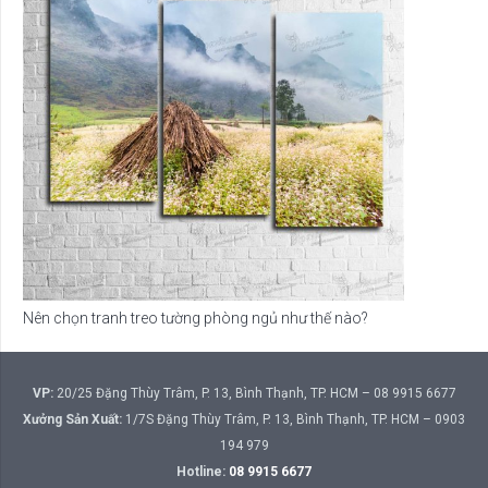
Nên chọn tranh treo tường phòng ngủ như thế nào?
VP:
20/25 Đặng Thùy Trâm, P. 13, Bình Thạnh, TP. HCM – 08 9915 6677
Xưởng Sản Xuất:
1/7S Đặng Thùy Trâm, P. 13, Bình Thạnh, TP. HCM – 0903
194 979
Hotline:
08 9915 6677