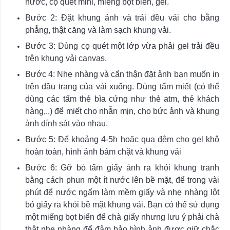
nước, cọ quét mini, miếng bọt biển, gel.
Bước 2: Đặt khung ảnh và trải đều vải cho bằng
phẳng, thật căng và làm sạch khung vải.
Bước 3: Dùng cọ quét một lớp vừa phải gel trải đều
trên khung vải canvas.
Bước 4: Nhẹ nhàng và cẩn thận đặt ảnh bạn muốn in
trên đầu trang của vải xuống. Dùng tấm miết (có thể
dùng các tấm thẻ bìa cứng như thẻ atm, thẻ khách
hàng,..) để miết cho nhẵn mịn, cho bức ảnh và khung
ảnh dính sát vào nhau.
Bước 5: Để khoảng 4-5h hoặc qua đêm cho gel khô
hoàn toàn, hình ảnh bám chặt và khung vải
Bước 6: Gỡ bỏ tấm giấy ảnh ra khỏi khung tranh
bằng cách phun một ít nước lên bề mặt, để trong vài
phút để nước ngấm làm mềm giấy và nhẹ nhàng lột
bỏ giấy ra khỏi bề mặt khung vải. Bạn có thể sử dụng
một miếng bọt biển để chà giấy nhưng lưu ý phải chà
thật nhẹ nhàng để đảm bảo hình ảnh được giữ chắc