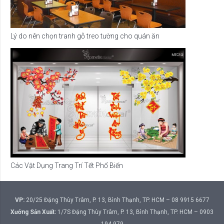
Lý do nên chọn tranh gỗ treo tường cho quán ăn
Các Vật Dụng Trang Trí Tết Phổ Biến
VP:
20/25 Đặng Thùy Trâm, P. 13, Bình Thạnh, TP. HCM – 08 9915 6677
Xưởng Sản Xuất:
1/7S Đặng Thùy Trâm, P. 13, Bình Thạnh, TP. HCM – 0903