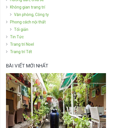
Không gian trang trí
Văn phòng, Công ty
Phong cách nội thất
Tối giản
Tin Tức
Trang trí Noel
Trang trí Tết
BÀI VIẾT MỚI NHẤT