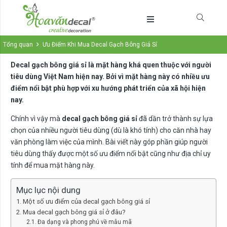
Tổng quan
Ưu Điểm Khi Mua Decal Gạch Bông Giá Sỉ
Decal gạch bông
giá sỉ
là mặt hàng khá quen thuộc với người
tiêu dùng
Việt Nam
hiện
nay. Bởi vì mặt hàng này có nhiều ưu
điểm nổi bật phù hợp với xu hướng phát triển của xã hội hiện
nay.
Chính vì vậy mà
decal gạch bông giá sỉ
đã dần trở thành sự lựa
chọn của nhiều người tiêu dùng (dù là khó tính) cho căn nhà hay
văn phòng làm việc của mình. Bài viết này góp phần giúp người
tiêu dùng thấy được một số ưu điểm nổi bật cũng như địa chỉ uy
tính để mua mặt hàng này.
Mục lục nội dung
Một số ưu điểm của decal gạch bông giá sỉ
Mua decal gạch bông giá sỉ ở đâu?
Đa dạng và phong phú về mẫu mã