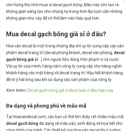
còn hứng thú nhờ mua
sỉ decal gạch bông
. Điều này còn tạo ra
không gian sáng tạo cho chúng ta trong thời đại luôn cần những
không gian như vậy để có thể làm việc hiệu quả hơn.
Mua decal gạch bông giá sỉ ở đâu?
Hoa văn decal là một trong những địa chỉ uy tín cung cấp các sản
phẩm decal trang trí (decal phòng khách, decal văn phòng,
decal
gạch bông giá sỉ
…) cho người tiêu dùng trên phạm vi cả nước.
Với uy tín của mình, hằng năm công ty cung cấp cho hàng nghìn
khách hàng các mặt hàng về decal trang trí. Hầu hết khách hàng
đề tỏ ý hài lòng sau khi sử dụng các sản phẩm của công ty.
Xem thêm:
Decal gạch bông giá sỉ được bán ở đâu hiện nay
Đa dạng và phong phú về mẫu mã
Tại Hoavandecal.com, các bạn có thể tìm thấy rất nhiều mẫu mã
decal gạch bông
đa dạng về màu sắc, sinh động về họa tiết cho
công trình của mình. Các thiết kế của Hoa văn decal lấy ý tưởng