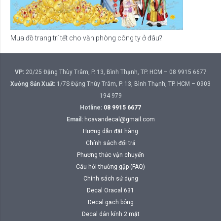
Mua đồ trang trí tết cho văn phòng công ty ở đâu?
VP:
20/25 Đặng Thùy Trâm, P. 13, Bình Thạnh, TP. HCM – 08 9915 6677
Xưởng Sản Xuất:
1/7S Đặng Thùy Trâm, P. 13, Bình Thạnh, TP. HCM – 0903
194 979
Hotline:
08 9915 6677
Email:
hoavandecal@gmail.com
Hướng dẫn đặt hàng
Chính sách đổi trả
Phương thức vận chuyển
Câu hỏi thường gặp (FAQ)
Chính sách sử dụng
Decal Oracal 631
Decal gạch bông
Decal dán kính 2 mặt