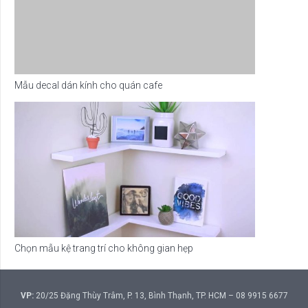
Mẫu decal dán kính cho quán cafe
Chọn mẫu kệ trang trí cho không gian hẹp
VP:
20/25 Đặng Thùy Trâm, P. 13, Bình Thạnh, TP. HCM – 08 9915 6677