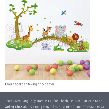
Mẫu decal dán tường cho bé trai
VP:
20/25 Đặng Thùy Trâm, P. 13, Bình Thạnh, TP. HCM – 08 9915 6677
Xưởng Sản Xuất:
1/7S Đặng Thùy Trâm, P. 13, Bình Thạnh, TP. HCM – 0903