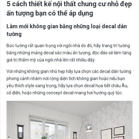
5 cách thi
ế
t k
ế
n
ộ
i th
ấ
t chung c
ư
nh
ỏ
đ
ẹ
p
ấ
n t
ượ
ng b
ạ
n có th
ể
áp d
ụ
ng
Làm m
ớ
i không gian b
ằ
ng nh
ữ
ng lo
ạ
i decal dán
t
ườ
ng
Bức tường rất quan trọng với ngôi nhà do đó, hãy trang trí tường
bằng những mảng decal sắc màu ấn tượng, độc đáo sẽ làm tăng
giá trị thẩm mỹ của ngôi nhà lên rất nhiều đấy.
Với những không gian nhỏ hẹp hãy lựa chọn các decal dán tường
phong cảnh nhằm nới rộng diện tích không gian hoặc nếu bạn
yêu thích style sang trọng, hãy lựa chọn decal họa tiết châu Âu,
cổ điển, hoặc những concept decal mang hơi hướng quý tộc.