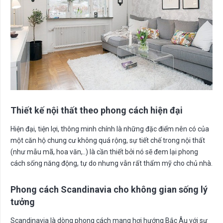
Thi
ế
t k
ế
n
ộ
i th
ấ
t theo phong cách hi
ệ
n đ
ạ
i
Hiện đại, tiện lợi, thông minh chính là những đặc điểm nên có của
một căn hộ chung cư không quá rộng, sự tiết chế trong nội thất
(như mẫu mã, hoa văn,..) là cần thiết bởi nó sẽ đem lại phong
cách sống năng động, tự do nhưng vẫn rất thẩm mỹ cho chủ nhà.
Phong cách Scandinavia cho không gian s
ố
ng lý
t
ưở
ng
Scandinavia là dòng phong cách mang hơi hướng Bắc Âu với sự