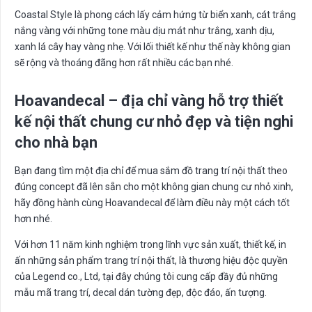
Coastal Style là phong cách lấy cảm hứng từ biển xanh, cát trắng
nắng vàng với những tone màu dịu mát như trắng, xanh dịu,
xanh lá cây hay vàng nhẹ. Với lối thiết kế như thế này không gian
sẽ rộng và thoáng đãng hơn rất nhiều các bạn nhé.
Hoavandecal – đ
ị
a ch
ỉ
vàng h
ỗ
tr
ợ
thi
ế
t
k
ế
n
ộ
i th
ấ
t chung c
ư
nhỏ đẹp và tiện nghi
cho nhà b
ạ
n
Bạn đang tìm một địa chỉ để mua sắm đồ trang trí nội thất theo
đúng concept đã lên sẵn cho một không gian chung cư nhỏ xinh,
hãy đồng hành cùng Hoavandecal để làm điều này một cách tốt
hơn nhé.
Với hơn 11 năm kinh nghiệm trong lĩnh vực sản xuất, thiết kế, in
ấn những sản phẩm trang trí nội thất, là thương hiệu độc quyền
của Legend co., Ltd, tại đây chúng tôi cung cấp đầy đủ những
mẫu mã trang trí, decal dán tường đẹp, độc đáo, ấn tượng.