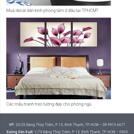
Mua decal dán kính phòng tắm ở đâu tại TPHCM?
Các mẫu tranh treo tường đẹp cho phòng ngủ
VP:
20/25 Đặng Thùy Trâm, P. 13, Bình Thạnh, TP. HCM – 08 9915 6677
Xưởng Sản Xuất:
1/7S Đặng Thùy Trâm, P. 13, Bình Thạnh, TP. HCM – 0903