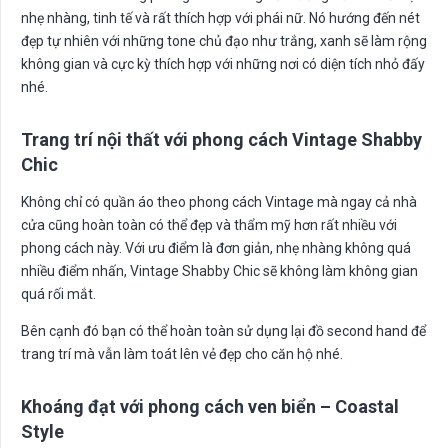
nhẹ nhàng, tinh tế và rất thích hợp với phái nữ. Nó hướng đến nét
đẹp tự nhiên với những tone chủ đạo như trắng, xanh sẽ làm rộng
không gian và cực kỳ thích hợp với những nơi có diện tích nhỏ đấy
nhé.
Trang trí n
ộ
i th
ấ
t v
ớ
i phong cách Vintage Shabby
Chic
Không chỉ có quần áo theo phong cách Vintage mà ngay cả nhà
cửa cũng hoàn toàn có thể đẹp và thẩm mỹ hơn rất nhiều với
phong cách này. Với ưu điểm là đơn giản, nhẹ nhàng không quá
nhiều điểm nhấn, Vintage Shabby Chic sẽ không làm không gian
quá rối mắt.
Bên cạnh đó bạn có thể hoàn toàn sử dụng lại đồ second hand để
trang trí mà vẫn làm toát lên vẻ đẹp cho căn hộ nhé.
Khoáng đ
ạ
t v
ớ
i phong cách ven bi
ể
n – Coastal
Style