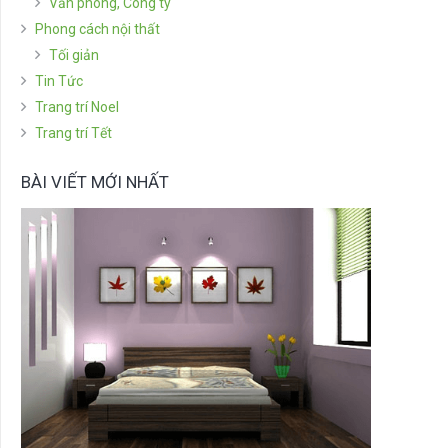
Văn phòng, Công ty
Phong cách nội thất
Tối giản
Tin Tức
Trang trí Noel
Trang trí Tết
BÀI VIẾT MỚI NHẤT