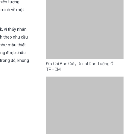
 hiện tượng
a mình về một
k, vì thấy nhân
anh theo nhu cầu
 như mẫu thiết
hông được chắc
 trong đó, không
Địa Chỉ Bán Giấy Decal Dán Tường Ở
TPHCM