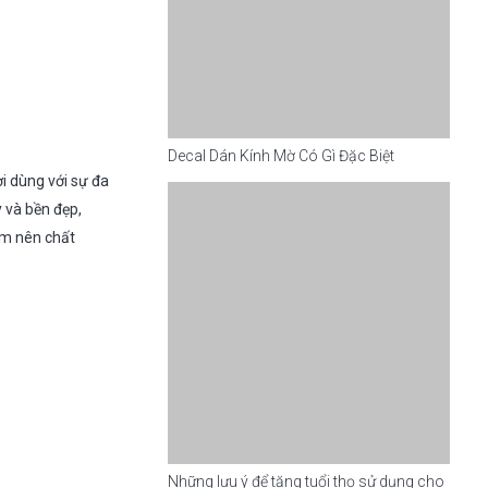
Decal Dán Kính Mờ Có Gì Đặc Biệt
i dùng với sự đa
y và bền đẹp,
àm nên chất
Những lưu ý để tăng tuổi thọ sử dụng cho