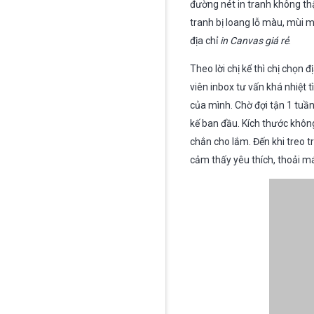
đường nét in tranh không thậ
tranh bị loang lỗ màu, mùi m
địa chỉ
in Canvas giá rẻ
.
Theo lời chị kể thì chị chọn
viên inbox tư vấn khá nhiệt 
của mình. Chờ đợi tận 1 tu
kế ban đầu. Kích thước khôn
chắn cho lắm. Đến khi treo t
cảm thấy yêu thích, thoải mái