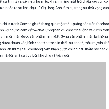
t sự tinh tế và sắc nét như mẫu, khi ánh nắng mặt trời chiếu vào còn có
ực in tỏa ra rất khó chịu,….” Chị Hồng Anh tâm sự trong sự thất vọng củ
 địa chỉ in tranh Canvas giá rẻ thông qua một mẫu quảng cáo trên faceboo
tình với những cam kết về chất lượng nên chị cũng tin tưởng và đặt in tr
ần chị mới nhận được sản phẩm mình đặt. Song sản phẩm nhận lại không
g được chuẩn xác, hình ảnh trên tranh in thiếu sự tinh tế, màu mực in k
ranh lên thì thật sự chị không cảm nhận được chút giá trị thẩm mỹ nào ở
 mà đổi lại là sự bực bội, khó chịu và tiếc nuối.