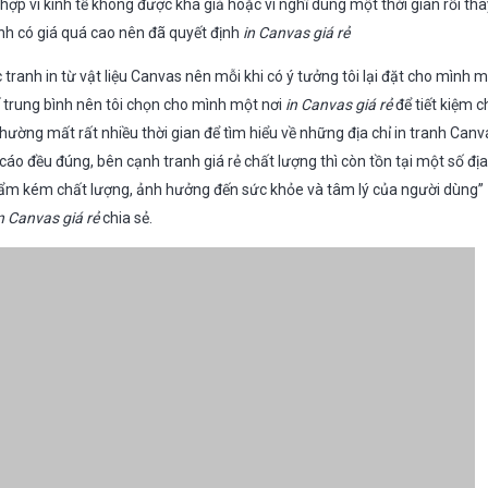
ợp vì kinh tế không được khá giả hoặc vì nghĩ dùng một thời gian rồi th
anh có giá quá cao nên đã quyết định
in Canvas giá rẻ
c tranh in từ vật liệu Canvas nên mỗi khi có ý tưởng tôi lại đặt cho mình
tế trung bình nên tôi chọn cho mình một nơi
in Canvas giá rẻ
để tiết kiệm c
thường mất rất nhiều thời gian để tìm hiểu về những địa chỉ in tranh Canva
áo đều đúng, bên cạnh tranh giá rẻ chất lượng thì còn tồn tại một số địa 
ẩm kém chất lượng, ảnh hưởng đến sức khỏe và tâm lý của người dùng”
n Canvas giá rẻ
chia sẻ.