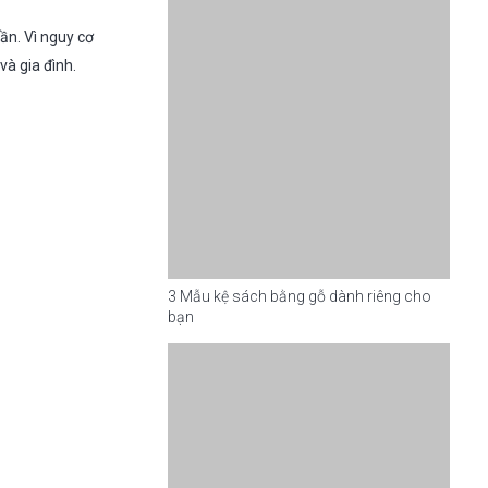
ần. Vì nguy cơ
và gia đình.
3 Mẫu kệ sách bằng gỗ dành riêng cho
bạn