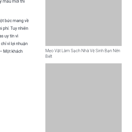
ay mẫu mới thì
 một bức mang về
hi phí. Tuy nhiên
s uy tín vì
chỉ vì lợi nhuận
Mẹo Vặt Làm Sạch Nhà Vệ Sinh Bạn Nên
 – Một khách
Biết