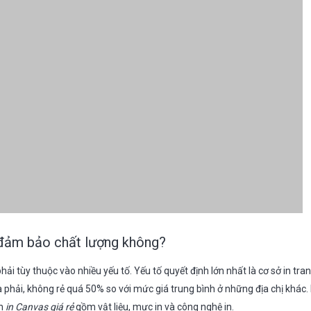
 đảm bảo chất lượng không?
phải tùy thuộc vào nhiều yếu tố. Yếu tố quyết định lớn nhất là cơ sở in tra
a phải, không rẻ quá 50% so với mức giá trung bình ở những địa chị khác. 
nh
in Canvas giá rẻ
gồm vật liệu, mực in và công nghệ in.