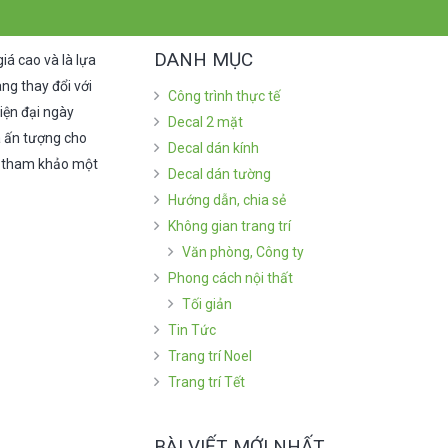
DANH MỤC
iá cao và là lựa
ng thay đổi với
Công trình thực tế
iện đại ngày
Decal 2 mặt
và ấn tượng cho
Decal dán kính
ng tham khảo một
Decal dán tường
Hướng dẫn, chia sẻ
Không gian trang trí
Văn phòng, Công ty
Phong cách nội thất
Tối giản
Tin Tức
Trang trí Noel
Trang trí Tết
BÀI VIẾT MỚI NHẤT