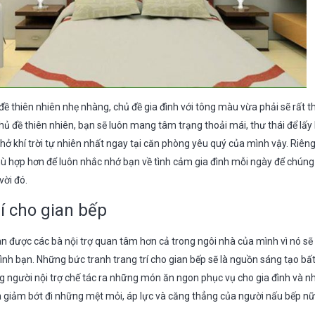
 thiên nhiên nhẹ nhàng, chủ đề gia đình với tông màu vừa phải sẽ rất t
ủ đề thiên nhiên, bạn sẽ luôn mang tâm trạng thoải mái, thư thái để lấy 
hở khí trời tự nhiên nhất ngay tại căn phòng yêu quý của mình vậy. Riêng
phù hợp hơn để luôn nhắc nhớ bạn về tình cảm gia đình mỗi ngày để chúng 
vời đó.
rí cho gian bếp
an được các bà nội trợ quan tâm hơn cả trong ngôi nhà của mình vì nó s
ình bạn. Những bức tranh trang trí cho gian bếp sẽ là nguồn sáng tạo bấ
người nội trợ chế tác ra những món ăn ngon phục vụ cho gia đình và n
àm giảm bớt đi những mệt mỏi, áp lực và căng thẳng của người nấu bếp nữ