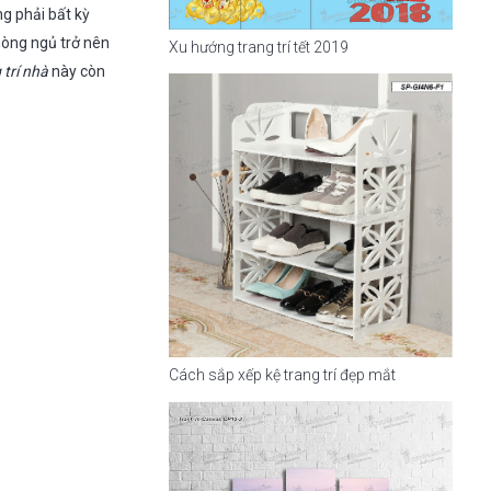
g phải bất kỳ
hòng ngủ trở nên
Xu hướng trang trí tết 2019
 trí nhà
này còn
Cách sắp xếp kệ trang trí đẹp mắt