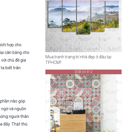
hích hợp cho
lại cân bằng cho
Mua tranh trang trí nhà đẹp ở đâu tại
 với chủ đề gia
TPHCM?
ta biết trân
ẽ phần nào góp
t ngờ và nguồn
hững người thân
a đấy. Thật thú