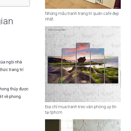
Những mẫu tranh trang trí quán cafe đẹp
gian
nhất.
 của ngôi nhà
hức trang trí
 phong thủy được
ét về phong
Địa chỉ mua tranh treo văn phòng uy tín
tại tphcm