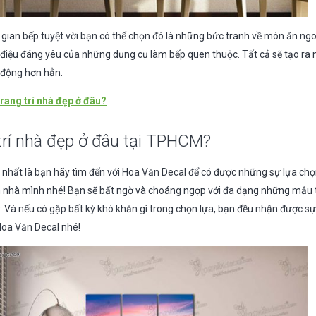
 gian bếp tuyệt vời bạn có thể chọn đó là những bức tranh về món ăn ngo
 điệu đáng yêu của những dụng cụ làm bếp quen thuộc. Tất cả sẽ tạo ra
h động hơn hẳn.
rang trí nhà đẹp ở đâu?
trí nhà đẹp ở đâu tại TPHCM?
t nhất là bạn hãy tìm đến với Hoa Văn Decal để có được những sự lựa ch
n nhà mình nhé! Bạn sẽ bất ngờ và choáng ngợp với đa dạng những mẫu t
. Và nếu có gặp bất kỳ khó khăn gì trong chọn lựa, bạn đều nhận được sự
Hoa Văn Decal nhé!