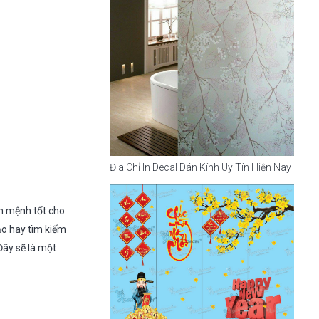
Địa Chỉ In Decal Dán Kính Uy Tín Hiện Nay
n mệnh tốt cho
ạo hay tìm kiếm
Đây sẽ là một