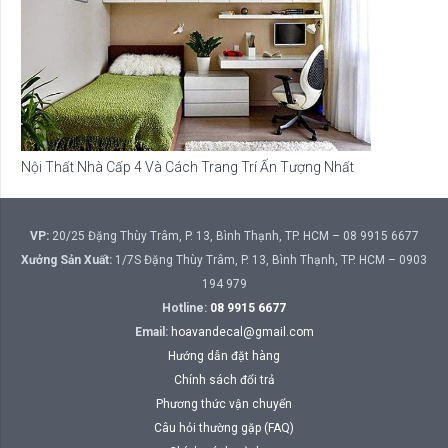
Nội Thất Nhà Cấp 4 Và Cách Trang Trí Ấn Tượng Nhất
VP:
20/25 Đặng Thùy Trâm, P. 13, Bình Thạnh, TP. HCM – 08 9915 6677
Xưởng Sản Xuất:
1/7S Đặng Thùy Trâm, P. 13, Bình Thạnh, TP. HCM – 0903
194 979
Hotline:
08 9915 6677
Email:
hoavandecal@gmail.com
Hướng dẫn đặt hàng
Chính sách đổi trả
Phương thức vận chuyển
Câu hỏi thường gặp (FAQ)