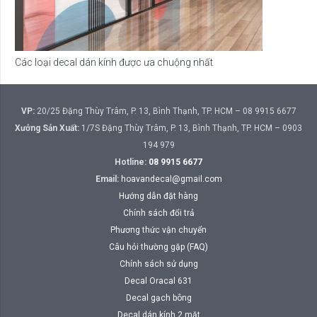
Các loại decal dán kính được ưa chuộng nhất
VP:
20/25 Đặng Thùy Trâm, P. 13, Bình Thạnh, TP. HCM – 08 9915 6677
Xưởng Sản Xuất:
1/7S Đặng Thùy Trâm, P. 13, Bình Thạnh, TP. HCM – 0903
194 979
Hotline:
08 9915 6677
Email:
hoavandecal@gmail.com
Hướng dẫn đặt hàng
Chính sách đổi trả
Phương thức vận chuyển
Câu hỏi thường gặp (FAQ)
Chính sách sử dụng
Decal Oracal 631
Decal gạch bông
Decal dán kính 2 mặt