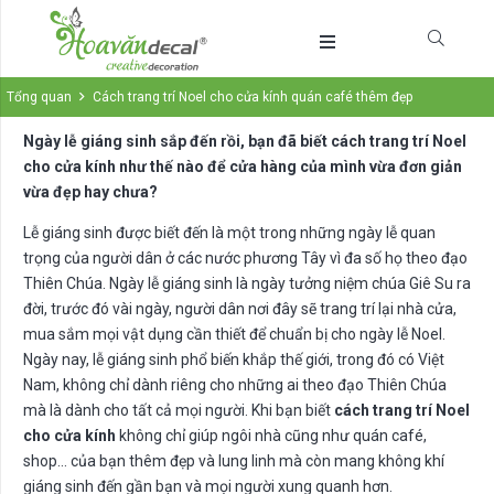
Tổng quan
Cách trang trí Noel cho cửa kính quán café thêm đẹp
Ngày lễ giáng sinh sắp đến rồi, bạn đã biết cách trang trí Noel
cho cửa kính như thế nào để cửa hàng của mình vừa đơn giản
vừa đẹp hay chưa?
Lễ giáng sinh được biết đến là một trong những ngày lễ quan
trọng của người dân ở các nước phương Tây vì đa số họ theo đạo
Thiên Chúa. Ngày lễ giáng sinh là ngày tưởng niệm chúa Giê Su ra
đời, trước đó vài ngày, người dân nơi đây sẽ trang trí lại nhà cửa,
mua sắm mọi vật dụng cần thiết để chuẩn bị cho ngày lễ Noel.
Ngày nay, lễ giáng sinh phổ biến khắp thế giới, trong đó có Việt
Nam, không chỉ dành riêng cho những ai theo đạo Thiên Chúa
mà là dành cho tất cả mọi người. Khi bạn biết
cách trang trí Noel
cho cửa kính
không chỉ giúp ngôi nhà cũng như quán café,
shop… của bạn thêm đẹp và lung linh mà còn mang không khí
giáng sinh đến gần bạn và mọi người xung quanh hơn.