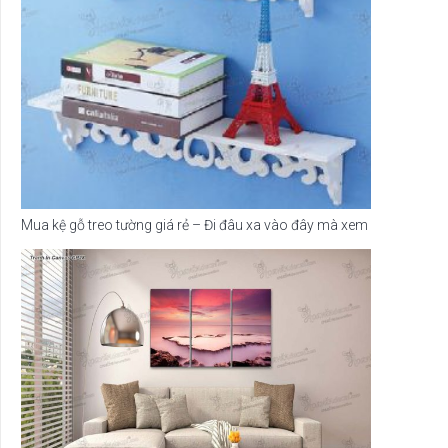
Mua kệ gỗ treo tường giá rẻ – Đi đâu xa vào đây mà xem