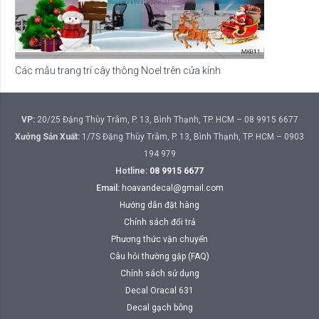
Các mẫu trang trí cây thông Noel trên cửa kính
VP:
20/25 Đặng Thùy Trâm, P. 13, Bình Thạnh, TP. HCM – 08 9915 6677
Xưởng Sản Xuất:
1/7S Đặng Thùy Trâm, P. 13, Bình Thạnh, TP. HCM – 0903
194 979
Hotline:
08 9915 6677
Email:
hoavandecal@gmail.com
Hướng dẫn đặt hàng
Chính sách đổi trả
Phương thức vận chuyển
Câu hỏi thường gặp (FAQ)
Chính sách sử dụng
Decal Oracal 631
Decal gạch bông