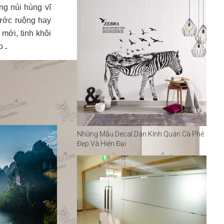
ng núi hùng vĩ
hước ruộng hay
mới, tinh khôi
o
.
Những Mẫu Decal Dán Kính Quán Cà Phê
Đẹp Và Hiện Đại