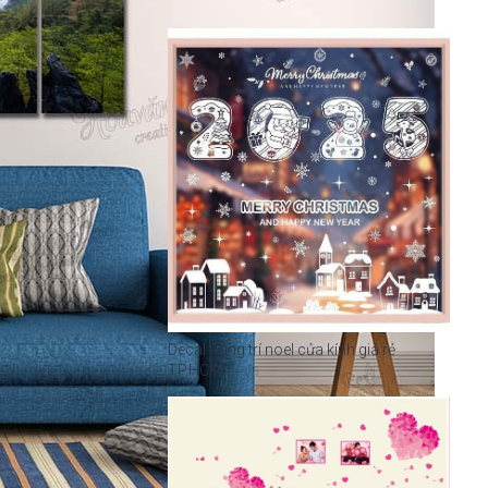
Decal trang trí noel cửa kính giá rẻ
TP.HCM