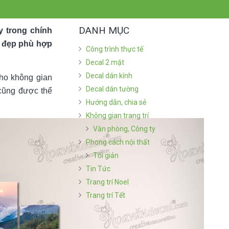
DANH MỤC
y trong chính
à đẹp phù hợp
Công trình thực tế
Decal 2 mặt
Decal dán kính
cho không gian
Decal dán tường
 cũng được thể
Hướng dẫn, chia sẻ
Không gian trang trí
Văn phòng, Công ty
Phong cách nội thất
Tối giản
Tin Tức
Trang trí Noel
Trang trí Tết
BÀI VIẾT MỚI NHẤT