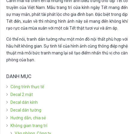
Cành mai và chim én là những hình ảnh biểu trưng cho dịp Tết cổ
truyền của Việt Nam. Mẫu trang trí cửa kính ngày Tết mang đến
sự may mắn, phát tài phát lộc cho gia đình bạn. Đặc biệt trong dịp
Tết đến, xuân về thì những hình ảnh này sẽ mang đến không khí
rạo rực của mùa xuân với một cái Tết thật tươi vui và ấm áp.
Có thể nói, tranh dán tường như một món đồ nội thất phù hợp với
hầu hết không gian. Sự tinh tế của hình ảnh cùng thông điệp nghệ
thuật mà mỗi bức tranh mang lại sẽ tạo điểm nhấn thú vị cho căn
phòng của bạn.
DANH MỤC
Công trình thực tế
Decal 2 mặt
Decal dán kính
Decal dán tường
Hướng dẫn, chia sẻ
Không gian trang trí
Văn phòng, Công ty