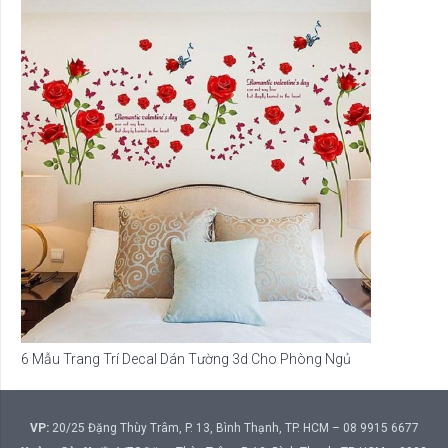
6 Mẫu Trang Trí Decal Dán Tường 3d Cho Phòng Ngủ
VP:
20/25 Đặng Thùy Trâm, P. 13, Bình Thạnh, TP. HCM – 08 9915 6677