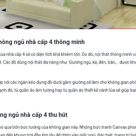
phòng ngủ nhà cấp 4 thông minh
ủa nhà cấp 4 sẽ có diện tích khá khiêm tốn. Do đó, nội thất thông minh 
t. Các đồ dùng nội thất đa năng như: Giường ngủ, kệ, đèn, bàn,… được kh
ợp với các ngăn kéo đựng đồ dưới gầm giường sẽ làm cho không gian ph
h đó, tủ quần áo âm tường hay tủ quần áo thiết kế cánh lùa sẽ giúp bạn 
ng ngủ nhà cấp 4 thu hút
ể bỏ qua bốn bức tường của không gian này. Những bức tranh Canvas ph
n đến khung trời đầy êm dịu để chìm vào giấc ngủ. Đặc biệt, trang trí 