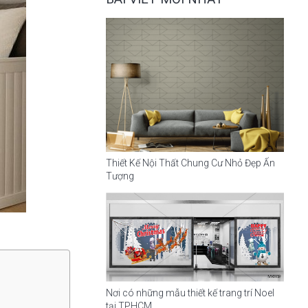
Thiết Kế Nội Thất Chung Cư Nhỏ Đẹp Ấn
Tượng
Nơi có những mẫu thiết kế trang trí Noel
tại TPHCM