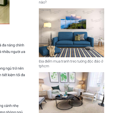
nào?
và đa năng chính
á nhiều người ưa
Địa điểm mua tranh treo tường độc đáo ở
tphcm
òng ngủ trở nên
tiết kiệm tối đa
ong cảnh nhẹ
tường phòng ngủ