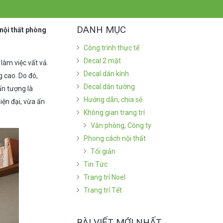
DANH MỤC
nội thất phòng
Công trình thực tế
Decal 2 mặt
àm việc vất vả.
Decal dán kính
g cao. Do đó,
Decal dán tường
ấn tượng là
Hướng dẫn, chia sẻ
iện đại, vừa ấn
Không gian trang trí
Văn phòng, Công ty
Phong cách nội thất
Tối giản
Tin Tức
Trang trí Noel
Trang trí Tết
BÀI VIẾT MỚI NHẤT