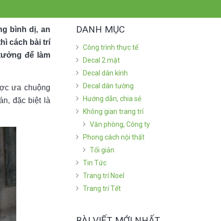
DANH MỤC
g bình dị, an
ì cách bài trí
Công trình thực tế
 tưởng để làm
Decal 2 mặt
Decal dán kính
Decal dán tường
ợc ưa chuộng
Hướng dẫn, chia sẻ
n, đặc biệt là
Không gian trang trí
Văn phòng, Công ty
Phong cách nội thất
Tối giản
Tin Tức
Trang trí Noel
Trang trí Tết
BÀI VIẾT MỚI NHẤT