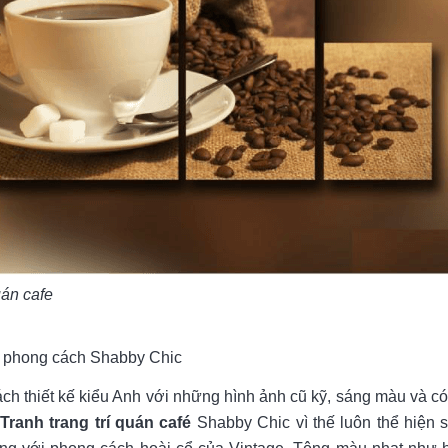
uán cafe
fé phong cách Shabby Chic
ch thiết kế kiểu Anh với những hình ảnh cũ kỹ, sáng màu và có
Tranh trang trí quán café
Shabby Chic vì thế luôn thể hiện sự