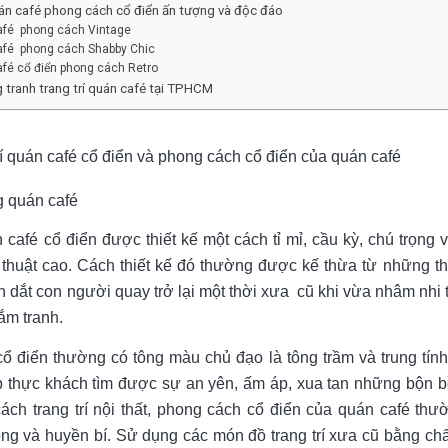
uán café phong cách cổ điển ấn tượng và độc đáo
café phong cách Vintage
café phong cách Shabby Chic
café cổ điển phong cách Retro
ng tranh trang trí quán café tại TPHCM
trí quán café cổ điển và phong cách cổ điển của quán café
g quán café
án café cổ điển được thiết kế một cách tỉ mỉ, cầu kỳ, chú trọng
ệ thuật cao. Cách thiết kế đó thường được kế thừa từ những th
n dắt con người quay trở lại một thời xưa cũ khi vừa nhâm nhi 
ắm tranh.
ổ điển thường có tông màu chủ đạo là tông trầm và trung tính
úp thực khách tìm được sự an yên, ấm áp, xua tan những bộn b
ách trang trí nội thất, phong cách cổ điển của quán café t
ng và huyền bí. Sử dụng các món đồ trang trí xưa cũ bằng chất