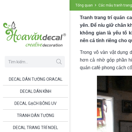
Tổng quan
Các mẫu tranh trang 
Tranh trang trí quán c
yên. Để níu giữ chân k
không gian là yếu tố k
nên cá tính riêng cho q
Trong vô vàn vật dụng 
hơn cả nhờ góp phần hiệ
quán café phong cách cổ 
DECAL DÁN TƯỜNG ORACAL
DECAL DÁN KÍNH
DECAL GẠCH BÔNG UV
TRANH DÁN TƯỜNG
DECAL TRANG TRÍ NOEL