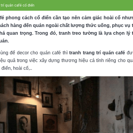
trí quán café cổ điển
afé phong cách cổ điển cần tạo nên cảm giác hoài cổ nhưn
hách hàng đến quán ngoài chất lượng thức uống, phục vụ th
há quan trọng. Trong đó, tranh treo tường là lựa chọn lý
uán.
dùng để decor cho quán café thì
tranh trang trí quán café
đư
u quả trong việc xây dựng thương hiệu cá tính riêng cho quá
điển, hoài cổ,..