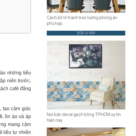
Cách bố trí tranh treo tường phòng ăn
phù hợp
 vào những tiểu
ập niên trước,
tách café đắng
, tạo cảm giác
Nơi bán decal gạch bông TPHCM uy tín
ề, ồn ào và áp
hiện nay
hường mang cảm
 liệu tự nhiên