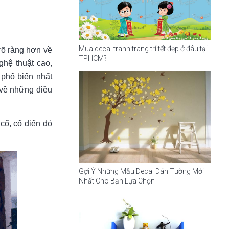
Mua decal tranh trang trí tết đẹp ở đâu tại
rõ ràng hơn về
TPHCM?
ghệ thuật cao,
à phổ biến nhất
 về những điều
cổ, cổ điển đó
Gợi Ý Những Mẫu Decal Dán Tường Mới
Nhất Cho Bạn Lựa Chọn