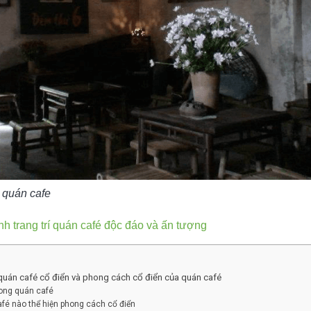
 quán cafe
h trang trí quán café độc đáo và ấn tượng
í quán café cổ điển và phong cách cổ điển của quán café
rong quán café
afé nào thể hiện phong cách cổ điển