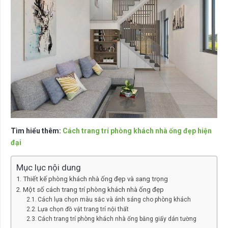
Tìm hiểu thêm:
Cách trang trí phòng khách nhà ống đẹp hiện
đại
Mục lục nội dung
Thiết kế phòng khách nhà ống đẹp và sang trọng
Một số cách trang trí phòng khách nhà ống đẹp
Cách lựa chọn màu sắc và ánh sáng cho phòng khách
Lựa chọn đồ vật trang trí nội thất
Cách trang trí phòng khách nhà ống bằng giấy dán tường