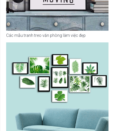
Các mẫu tranh treo văn phòng làm việc đẹp