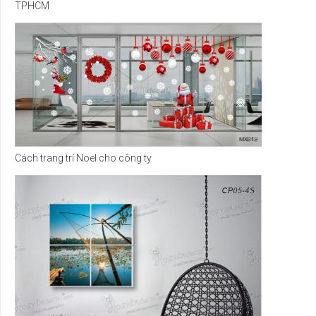
TPHCM
Cách trang trí Noel cho công ty