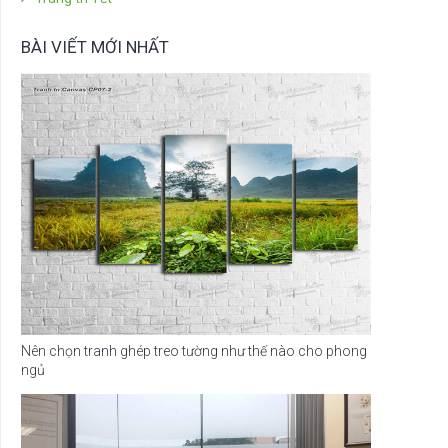
BÀI VIẾT MỚI NHẤT
Nên chọn tranh ghép treo tường như thế nào cho phong
ngủ