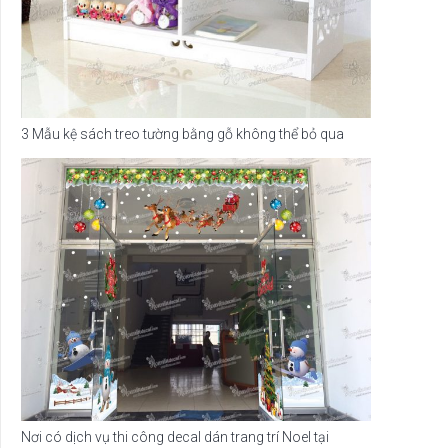
3 Mẫu kệ sách treo tường bằng gỗ không thể bỏ qua
Nơi có dịch vụ thi công decal dán trang trí Noel tại