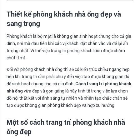
Thiết kế phòng khách nhà ống đẹp và
sang trọng
Phòng khách là bộ mặt là không gian sinh hoạt chung cho cả gia
đình, nơi mà đầu tiên khi các vị khách đặt chân vào và để lại ấn
tượng nhất. Vì thế việc trang trí phòng khách luôn được chăm
chút tỉ mỉ.
Đối với phòng khách nhà ống thì sẽ có kiến trúc chiều ngang hẹp
nên khi trang trí cần phải chú ý đến việc tạo được không gian đủ
để sinh hoạt chung cho cả gia đình.
Cách trang trí phòng khách
nhà ống
vừa đẹp và gọn gàng là hãy tinh tế trong việc lựa chọn
đồ nội thất kết với ánh sáng tự nhiên và nhân tạo chắc chắn sẽ
tạo được không gian phòng khách đẹp và hợp xu hướng.
Một số cách trang trí phòng khách nhà
ống đẹp