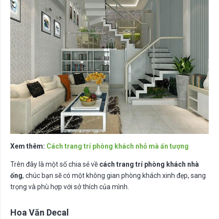
Xem thêm:
Cách trang trí phòng khách nhỏ mà ấn tượng
Trên đây là một số chia sẻ về
cách trang trí phòng khách nhà
ống
, chúc bạn sẽ có một không gian phòng khách xinh đẹp, sang
trọng và phù hợp với sở thích của mình.
Hoa Văn Decal