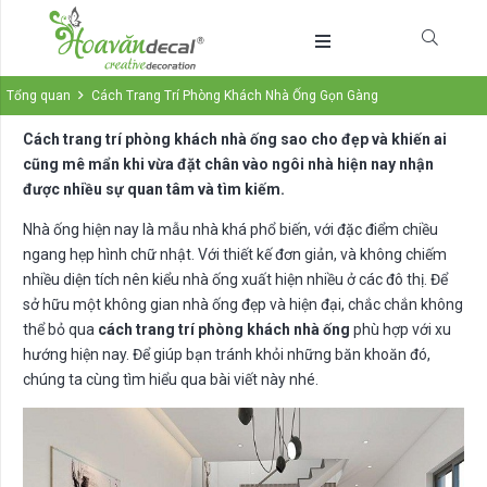
Tổng quan
Cách Trang Trí Phòng Khách Nhà Ống Gọn Gàng
Cách trang trí phòng khách nhà ống
sao cho đẹp và khiến ai
cũng mê mẩn khi vừa đặt chân vào ngôi nhà hiện nay nhận
được nhiều sự quan tâm và tìm kiếm.
Nhà ống hiện nay là mẫu nhà khá phổ biến, với đặc điểm chiều
ngang hẹp hình chữ nhật. Với thiết kế đơn giản, và không chiếm
nhiều diện tích nên kiểu nhà ống xuất hiện nhiều ở các đô thị. Để
sở hữu một không gian nhà ống đẹp và hiện đại, chắc chắn không
thể bỏ qua
cách trang trí phòng khách nhà ống
phù hợp với xu
hướng hiện nay. Để giúp bạn tránh khỏi những băn khoăn đó,
chúng ta cùng tìm hiểu qua bài viết này nhé.